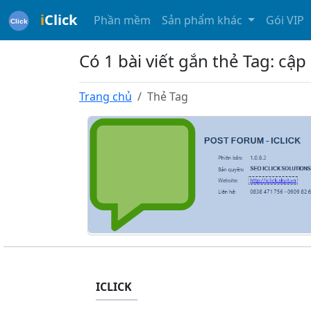
i
Click
Phần mềm
Sản phẩm khác
Gói VIP
Có 1 bài viết gắn thẻ Tag: c
Trang chủ
Thẻ Tag
ICLICK