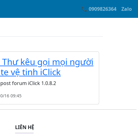
📞 0909826364
Zalo
- Thư kêu gọi mọi người
e vệ tinh iClick
post forum iClick 1.0.8.2
10/16 09:45
LIÊN HỆ