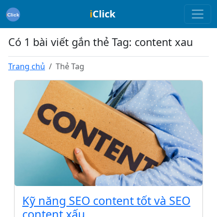
i
Click
Có 1 bài viết gắn thẻ Tag: content xau
Trang chủ
Thẻ Tag
Kỹ năng SEO content tốt và SEO
content xấu