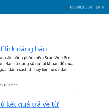
📞 0909826364
Zalo
iClick đăng bán
n website bằng phần mềm Scan Web Pro.
bán. Bạn sử dụng số dư tài khoản để mua
oài danh sách thì hãy liên hệ để đặt
09/18 13:22
 kết quả trả về từ