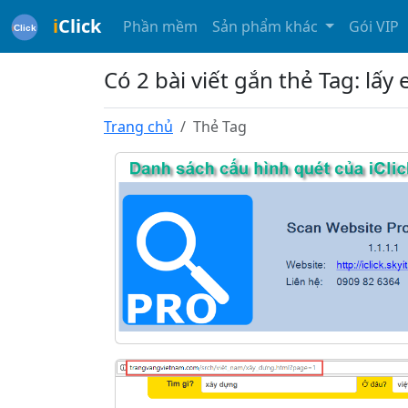
i
Click
Phần mềm
Sản phẩm khác
Gói VIP
Có 2 bài viết gắn thẻ Tag: lấy
Trang chủ
Thẻ Tag