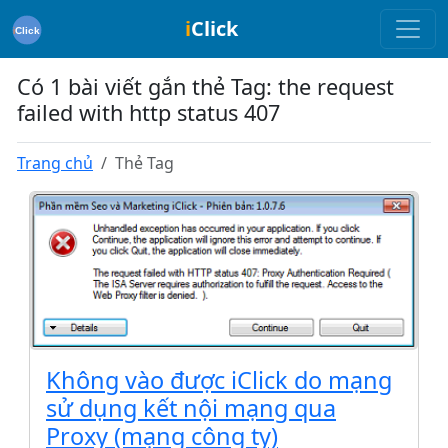
i
Click
Có 1 bài viết gắn thẻ Tag: the request
failed with http status 407
Trang chủ
Thẻ Tag
Không vào được iClick do mạng
sử dụng kết nội mạng qua
Proxy (mạng công ty)