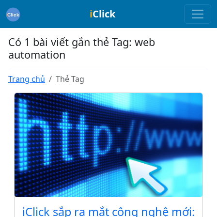
i
Click
Có 1 bài viết gắn thẻ Tag: web
automation
Trang chủ
Thẻ Tag
iClick sắp ra mắt công nghệ mới: