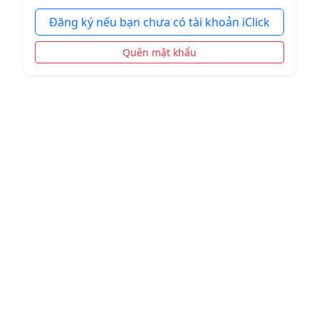
Đăng ký nếu bạn chưa có tài khoản iClick
Quên mật khẩu