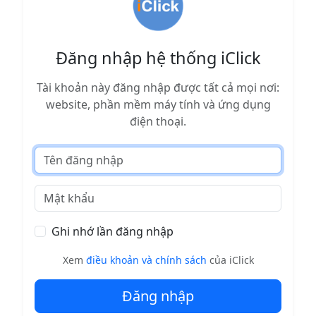
Đăng nhập hệ thống iClick
Tài khoản này đăng nhập được tất cả mọi nơi:
website, phần mềm máy tính và ứng dụng
điện thoại.
Ghi nhớ lần đăng nhập
Xem
điều khoản và chính sách
của iClick
Đăng nhập