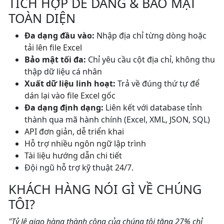
TÍCH HỢP DỄ DÀNG & BẢO MẬT
TOÀN DIỆN
Đa dạng đầu vào:
Nhập địa chỉ từng dòng hoặc
tải lên file Excel
Bảo mật tối đa:
Chỉ yêu cầu cột địa chỉ, không thu
thập dữ liệu cá nhân
Xuất dữ liệu linh hoạt:
Trả về đúng thứ tự để
dán lại vào file Excel gốc
Đa dạng định dạng:
Liên kết với database tỉnh
thành qua mã hành chính (Excel, XML, JSON, SQL)
API đơn giản, dễ triển khai
Hỗ trợ nhiều ngôn ngữ lập trình
Tài liệu hướng dẫn chi tiết
Đội ngũ hỗ trợ kỹ thuật 24/7.
KHÁCH HÀNG NÓI GÌ VỀ CHÚNG
TÔI?
"Tỷ lệ giao hàng thành công của chúng tôi tăng 27% chỉ