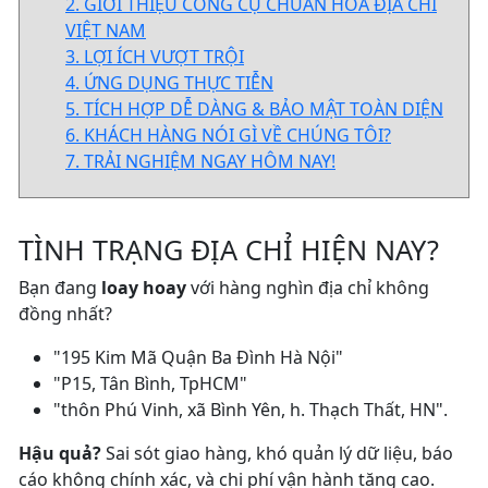
2. GIỚI THIỆU CÔNG CỤ CHUẨN HÓA ĐỊA CHỈ
VIỆT NAM
3. LỢI ÍCH VƯỢT TRỘI
4. ỨNG DỤNG THỰC TIỄN
5. TÍCH HỢP DỄ DÀNG & BẢO MẬT TOÀN DIỆN
6. KHÁCH HÀNG NÓI GÌ VỀ CHÚNG TÔI?
7. TRẢI NGHIỆM NGAY HÔM NAY!
TÌNH TRẠNG ĐỊA CHỈ HIỆN NAY?
Bạn đang
loay hoay
với hàng nghìn địa chỉ không
đồng nhất?
"195 Kim Mã Quận Ba Đình Hà Nội"
"P15, Tân Bình, TpHCM"
"thôn Phú Vinh, xã Bình Yên, h. Thạch Thất, HN".
Hậu quả?
Sai sót giao hàng, khó quản lý dữ liệu, báo
cáo không chính xác, và chi phí vận hành tăng cao.