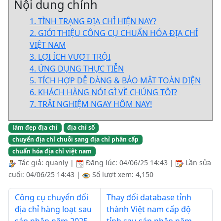
Nội dung chính
1. TÌNH TRẠNG ĐỊA CHỈ HIỆN NAY?
2. GIỚI THIỆU CÔNG CỤ CHUẨN HÓA ĐỊA CHỈ
VIỆT NAM
3. LỢI ÍCH VƯỢT TRỘI
4. ỨNG DỤNG THỰC TIỄN
5. TÍCH HỢP DỄ DÀNG & BẢO MẬT TOÀN DIỆN
6. KHÁCH HÀNG NÓI GÌ VỀ CHÚNG TÔI?
7. TRẢI NGHIỆM NGAY HÔM NAY!
làm đẹp địa chỉ
địa chỉ số
chuyển địa chỉ chuỗi sang địa chỉ phân cấp
chuẩn hóa địa chỉ việt nam
Tác giả:
quanly
|
Đăng lúc:
04/06/25 14:43
|
Lần sửa
cuối:
04/06/25 14:43
|
Số lượt xem: 4,150
Công cụ chuyển đổi
Thay đổi database tỉnh
địa chỉ hàng loạt sau
thành Việt nam cấp độ