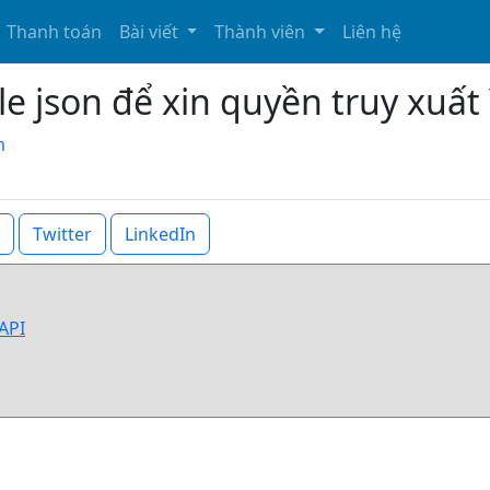
Thanh toán
Bài viết
Thành viên
Liên hệ
le json để xin quyền truy xuất
m
Twitter
LinkedIn
 API