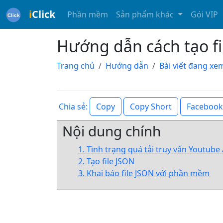
i
Click
Phần mềm
Sản phẩm khác
Gói VIP
Hướng dẫn cách tạo fi
Trang chủ
Hướng dẫn
Bài viết đang xe
Copy
Copy Short
Facebook
Chia sẻ:
Nội dung chính
1. Tình trạng quá tải truy vấn Youtube
2. Tạo file JSON
3. Khai báo file JSON với phần mềm