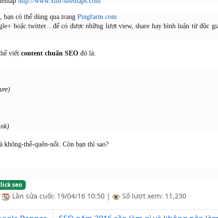
Sitemap
http://www.xml-sitemaps.com
c, bạn có thể dùng qua trang
Pingfarm.com
ogle+ hoặc twitter…để có được những lượt view, share hay bình luận từ độc g
thể viết
content chuẩn SEO
đó là:
ure)
ink)
à không-thể-quên-nổi. Còn bạn thì sao?
click seo
|
Lần sửa cuối:
19/04/16 10:50
|
Số lượt xem: 11,230