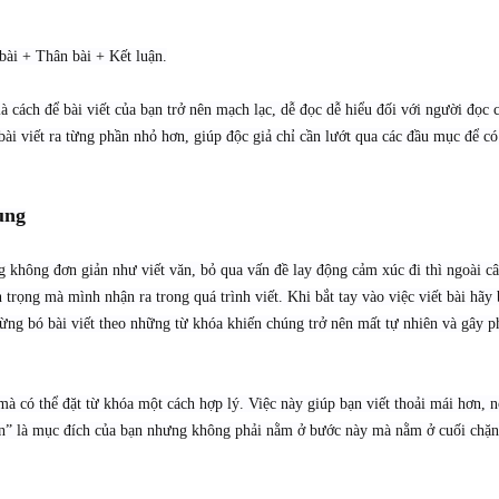
bài + Thân bài + Kết luận.
 cách để bài viết của bạn trở nên mạch lạc, dễ đọc dễ hiểu đối với người đọc c
bài viết ra từng phần nhỏ hơn, giúp độc giả chỉ cần lướt qua các đầu mục để c
ung
ng không đơn giản như viết văn, bỏ qua vấn đề lay động cảm xúc đi thì ngoài
trọng mà mình nhận ra trong quá trình viết. Khi bắt tay vào việc viết bài hã
Đừng bó bài viết theo những từ khóa khiến chúng trở nên mất tự nhiên và gây
í mà có thể đặt từ khóa một cách hợp lý. Việc này giúp bạn viết thoải mái hơn,
ẩn” là mục đích của bạn nhưng không phải nằm ở bước này mà nằm ở cuối chặn