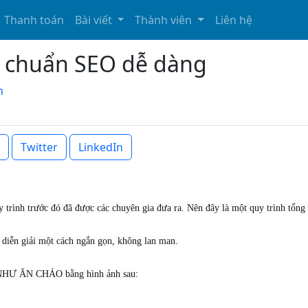
Thanh toán
Bài viết
Thành viên
Liên hệ
t chuẩn SEO dễ dàng
m
Twitter
LinkedIn
uy trình trước đó đã được các chuyên gia đưa ra. Nên đây là một quy trình tổng
c diễn giải một cách ngắn gọn, không lan man.
Ễ NHƯ ĂN CHÁO bằng hình ảnh sau: