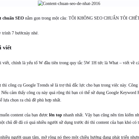
​
nt chuẩn SEO
nằm gọn trong một câu: TÔI KHÔNG SEO CHUẨN TÔI CHẾ
y trình 7 bướcnày nhé.
 viết
i viết, chính là yếu tố W đầu tiên trong quy tắc 5W 1H tức là What – viết về cá
 thì công cụ Google Trends sẽ là trợ thủ đắc lực cho bạn trong việc này. Côn
. Nếu cảm thấy công cụ này quá rộng thì bạn có thể sử dụng Google Keyword P
để lựa chọn ra chủ đề phù hợp nhất.
n muốn content của bạn được
lên top
nhanh nhất. Vậy bạn cũng nên tìm kiếm nh
một chủ đề đã có quá nhiều người sử dụng trước đó thì content của bạn khó có 
 nhiều người quan tâm, mở rộng nó theo một chiều hướng đang phát triển nhưn