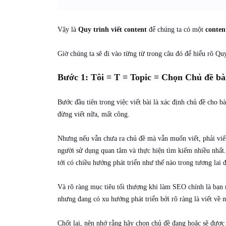
Vậy là
Quy trình viết content
để chúng ta có một
conte
Giờ chúng ta sẽ đi vào từng từ trong câu đó để hiểu rõ Qu
Bước 1:
Tôi = T = Topic =
Chọn Chủ đề bài
Bước đầu tiên trong việc viết bài là xác định chủ đề cho bà
đừng viết nữa, mất công.
Nhưng nếu vẫn chưa ra chủ đề mà vẫn muốn viết, phải viết
người sử dụng quan tâm và thực hiện tìm kiếm nhiều nhất
tới có chiều hướng phát triển như thế nào trong tương lai 
Và rõ ràng mục tiêu tối thượng khi làm SEO chính là bạ
nhưng đang có xu hướng phát triển bởi rõ ràng là viết về 
Chốt lại, nên nhớ rằng hãy chọn chủ đề đang hoặc sẽ được