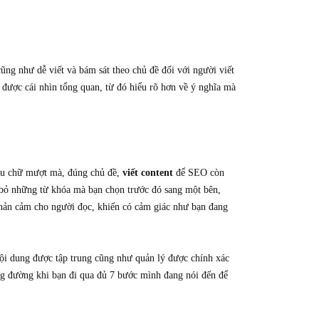
ũng như dễ viết và bám sát theo chủ đề đối với người viết
ó được cái nhìn tổng quan, từ đó hiểu rõ hơn về ý nghĩa mà
 câu chữ mượt mà, đúng chủ đề,
viết content
để SEO còn
y bỏ những từ khóa mà bạn chọn trước đó sang một bên,
 phản cảm cho người đọc, khiến có cảm giác như bạn đang
 nội dung được tập trung cũng như quản lý được chính xác
g đường khi bạn đi qua đủ 7 bước mình đang nói đến để