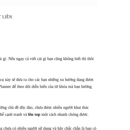
T LIỀN.
i gì. Nếu ngay cả viết cái gì bạn cũng không biết thì thôi
g cụ này sẽ đưa ra cho các bạn những xu hướng đang được
lanner để theo dõi diễn biến của từ khóa mà bạn hướng
ững chủ đề độc đáo, chưa được nhiều người khai thác
thể cạnh tranh và
lên top
một cách nhanh chóng được.
g chưa có nhiều người sử dụng và hãy chắc chắn là bạn có