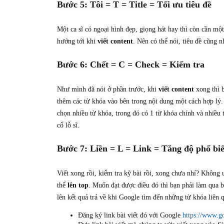
Bước 5: Tôi = T = Title = Tối ưu tiêu đề
Một ca sĩ có ngoại hình đẹp, giọng hát hay thì còn cần m
hướng tới khi
viết content
. Nên có thể nói, tiêu đề cũng 
Bước 6: Chết = C = Check = Kiểm tra
Như mình đã nói ở phần trước, khi
viết content
xong thì b
thêm các từ khóa vào bên trong nội dung một cách hợp lý.
chọn nhiều từ khóa, trong đó có 1 từ khóa chính và nhiều
cổ lỗ sĩ.
Bước 7: Liền = L = Link = Tăng độ phổ biến
Viết xong rồi, kiểm tra kỹ bài rồi, xong chưa nhỉ? Không 
thể
lên top
. Muốn đạt được điều đó thì bạn phải làm qua b
lên kết quả trả về khi Google tìm đến những từ khóa liên 
Đăng ký link bài viết đó với Google
https://www.g