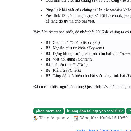
Đưa link bài viết mà chúng ta vừa viết xong vào 
Ping link bài viết của chúng ta lên các website khá
Post link lên các trang mạng xã hội Facebook, go
để tăng độ uy tín cho bài viết.
Vậy 7 bước cơ bản nhất, dễ nhớ nhất 2016 để chúng ta có 
B1
: Chọn chủ đề bài viết
(Topic)
B2
: Nghiên cứu từ khóa
(Keyword)
B3
: Dựng khung sườn, cấu trúc cho bài viết
(Struct
B4
: Viết nội dung
(Content)
B5
: Tối ưu tiêu đề
(Title)
B6
: Kiểm tra
(Check)
B7
: Tăng độ phổ biến cho bài viết bằng link bài
(L
Đã có rất nhiều người áp dụng Quy trình này thành công v
phan mem seo
huong dan tai nguyen seo iclick
i
Tác giả:
quanly
|
Đăng lúc:
19/04/16 10:50