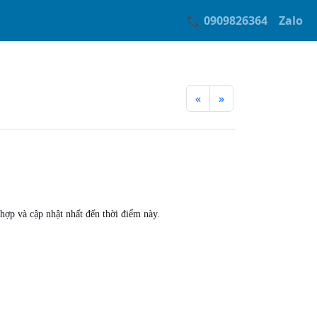
📞 0909826364
Zalo
«
»
 hợp và cập nhật nhất đến thời điểm này.