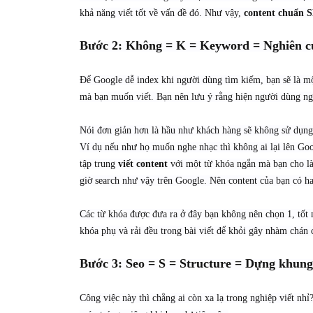
khả năng viết tốt về vấn đề đó. Như vậy,
content chuẩn 
Bước 2: Không = K = Keyword = Nghiên c
Để Google dễ index khi người dùng tìm kiếm, bạn sẽ là m
mà bạn muốn viết. Bạn nên lưu ý rằng hiện người dùng ng
Nói đơn giản hơn là hầu như khách hàng sẽ không sử dụng
Ví dụ nếu như họ muốn nghe nhạc thì không ai lại lên Goo
tập trung
viết content
với một từ khóa ngắn mà bạn cho là 
giờ search như vậy trên Google. Nên content của bạn có h
Các từ khóa được đưa ra ở đây bạn không nên chọn 1, tốt 
khóa phụ và rải đều trong bài viết để khỏi gây nhàm chán
Bước 3: Seo = S = Structure = Dựng khung 
Công việc này thì chẳng ai còn xa lạ trong nghiệp viết nh