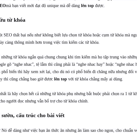
SEO
mà bạn viết mới đạt độ unique mà dễ dàng
lên top
được.
ứu từ khóa
ột SEO thất bại nếu như không biết lựa chọn từ khóa hoặc cụm từ khóa mà ngư
ày càng thông mình hơn trong việc tìm kiếm các từ khóa.
 những từ khóa ngắn quá chung chung khi tìm kiếm mà họ tập trung vào những
gle gõ “nghe nhac”, tệ lắm thì cũng phải là “nghe nhac hay” hoặc “nghe nhac
phổ biến thì hãy xem xét lại, cho dù nó có phổ biến đi chăng nữa nhưng đối 
ay thì cũng chẳng bao giờ được
lên top
với từ khóa chẳng mấy ai dùng.
nhất là hãy chọn hết cả những từ khóa phụ nhưng bắt buộc phải chọn ra 1 từ kh
 cho người đọc nhưng vẫn bổ trợ cho từ khóa chính.
sườn, cấu trúc cho bài viết
ỉ? Nó dễ dàng như việc bạn ăn thức ăn nhưng ăn làm sao cho ngon, cho chuẩn với