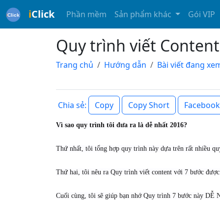
i
Click
Phần mềm
Sản phẩm khác
Gói VIP
Quy trình viết Conten
Trang chủ
Hướng dẫn
Bài viết đang xe
Copy
Copy Short
Facebook
Chia sẻ:
Vì sao quy trình tôi đưa ra là dễ nhất 2016?
Thứ nhất, tôi tổng hợp quy trình này dựa trên rất nhiều q
Thứ hai, tôi nêu ra Quy trình viết content với 7 bước đượ
Cuối cùng, tôi sẽ giúp bạn nhớ Quy trình 7 bước này D