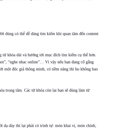
ời dùng có thể dễ dàng tìm kiếm khi quan tâm đến content
 từ khóa dài và hướng tới mục đích tìm kiếm cụ thể hơn.
 hot”, “nghe nhac online”… Vì vậy nếu bạn đang cố gắng
với một độc giả thông minh, có tiềm năng thì họ không bao
óa trọng tâm. Các từ khóa còn lại bạn sẽ dùng làm từ
 dạ dày thì lại phải có trình tự: món khai vị, món chính,