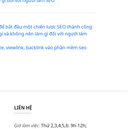
gì đối với người làm SEO
để bắt đầu một chiến lược SEO thành công
ì và không nên làm gì đối với người làm
, viewlink, backlink vào phần mềm seo
LIÊN HỆ
Giờ làm việc:
Thứ 2,3,4,5,6: 9h-12h;