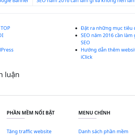
Google Banner
SEO năm 2016 cần làm gì và không nên làm 
n TOP
Đặt ra những mục tiêu 
OI
SEO năm 2016 cần làm g
SEO
dPress
Hướng dẫn thêm website
iClick
h luận
PHẦN MỀM NỔI BẬT
MENU CHÍNH
Tăng traffic website
Danh sách phần mềm