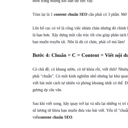
món tráng miệng khi bạn dự tiệc vậy.
Tóm lại là 1
content chuẩn SEO
cần phải có 3 phần: Mở 
Lên bố cục có vẻ là công việc nhàm chán nhưng đó chính là
là bạn hơn. Xây dựng một cấu trúc tốt còn giúp phân tách 
bạn muốn truyền tải. Nên là dù có chán, phải cố mà làm!
Bước 4: Chuẩn = C = Content = Viết nội d
Có chủ đề, có khung sườn, có từ khóa rồi, viết thôi! Như
phải “chuẩn”. Có một kinh nghiệm nhỏ nhưng lại khá quan 
viết bài một cách tự nhiên và phóng khoáng nhất có thể. 
gượng ép câu văn.
Sau khi viết xong, hãy quay trở lại và sửa lại những vị tr
số lượng từ khóa bạn muốn đưa vào bài viết. Yếu tố “chu
viết
content chuẩn SEO
.