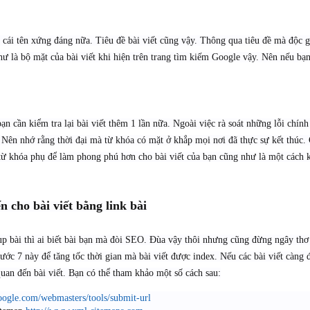
ột cái tên xứng đáng nữa. Tiêu đề bài viết cũng vậy. Thông qua tiêu đề mà độ
như là bộ mặt của bài viết khi hiện trên trang tìm kiếm Google vậy. Nên nếu bạn
ạn cần kiểm tra lại bài viết thêm 1 lần nữa. Ngoài việc rà soát những lỗi chính
 Nên nhớ rằng thời đại mà từ khóa có mặt ở khắp mọi nơi đã thực sự kết thúc.
 từ khóa phụ để làm phong phú hơn cho bài viết của bạn cũng như là một cách
 cho bài viết bằng link bài
up bài thì ai biết bài bạn mà đòi SEO. Đùa vậy thôi nhưng cũng đừng ngây thơ 
ước 7 này để tăng tốc thời gian mà bài viết được index. Nếu các bài viết càng 
quan đến bài viết. Bạn có thể tham khảo một số cách sau:
oogle.com/webmasters/tools/submit-url