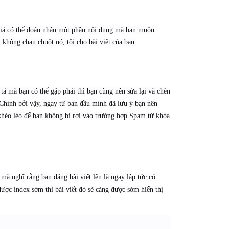
c giả có thể đoán nhận một phần nội dung mà bạn muốn
 không chau chuốt nó, tội cho bài viết của bạn.
 tả mà bạn có thể gặp phải thì bạn cũng nên sửa lại và chèn
 Chính bởi vậy, ngay từ ban đầu mình đã lưu ý bạn nên
 khéo léo để bạn không bị rơi vào trường hợp Spam từ khóa
mà nghĩ rằng bạn đăng bài viết lên là ngay lập tức có
được index sớm thì bài viết đó sẽ càng được sớm hiển thị