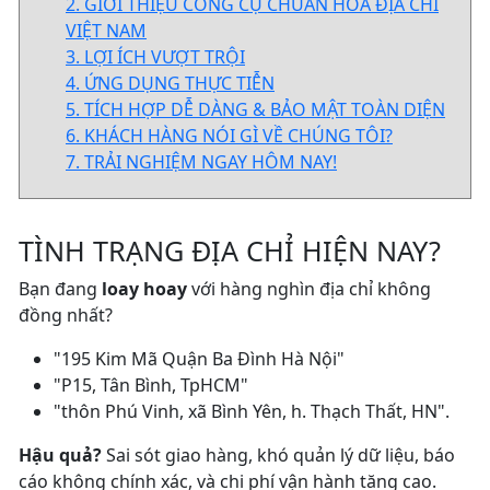
2. GIỚI THIỆU CÔNG CỤ CHUẨN HÓA ĐỊA CHỈ
VIỆT NAM
3. LỢI ÍCH VƯỢT TRỘI
4. ỨNG DỤNG THỰC TIỄN
5. TÍCH HỢP DỄ DÀNG & BẢO MẬT TOÀN DIỆN
6. KHÁCH HÀNG NÓI GÌ VỀ CHÚNG TÔI?
7. TRẢI NGHIỆM NGAY HÔM NAY!
TÌNH TRẠNG ĐỊA CHỈ HIỆN NAY?
Bạn đang
loay hoay
với hàng nghìn địa chỉ không
đồng nhất?
"195 Kim Mã Quận Ba Đình Hà Nội"
"P15, Tân Bình, TpHCM"
"thôn Phú Vinh, xã Bình Yên, h. Thạch Thất, HN".
Hậu quả?
Sai sót giao hàng, khó quản lý dữ liệu, báo
cáo không chính xác, và chi phí vận hành tăng cao.