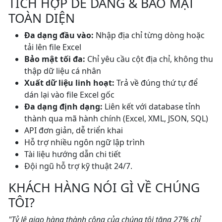
TÍCH HỢP DỄ DÀNG & BẢO MẬT
TOÀN DIỆN
Đa dạng đầu vào:
Nhập địa chỉ từng dòng hoặc
tải lên file Excel
Bảo mật tối đa:
Chỉ yêu cầu cột địa chỉ, không thu
thập dữ liệu cá nhân
Xuất dữ liệu linh hoạt:
Trả về đúng thứ tự để
dán lại vào file Excel gốc
Đa dạng định dạng:
Liên kết với database tỉnh
thành qua mã hành chính (Excel, XML, JSON, SQL)
API đơn giản, dễ triển khai
Hỗ trợ nhiều ngôn ngữ lập trình
Tài liệu hướng dẫn chi tiết
Đội ngũ hỗ trợ kỹ thuật 24/7.
KHÁCH HÀNG NÓI GÌ VỀ CHÚNG
TÔI?
"Tỷ lệ giao hàng thành công của chúng tôi tăng 27% chỉ