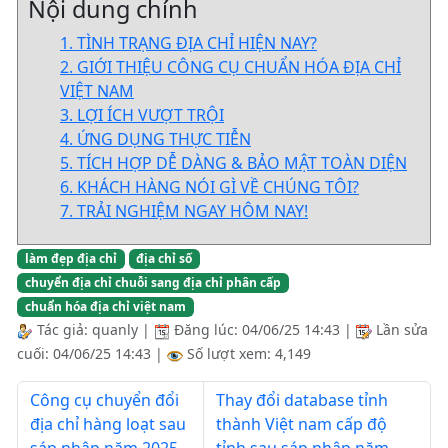
Nội dung chính
1. TÌNH TRẠNG ĐỊA CHỈ HIỆN NAY?
2. GIỚI THIỆU CÔNG CỤ CHUẨN HÓA ĐỊA CHỈ
VIỆT NAM
3. LỢI ÍCH VƯỢT TRỘI
4. ỨNG DỤNG THỰC TIỄN
5. TÍCH HỢP DỄ DÀNG & BẢO MẬT TOÀN DIỆN
6. KHÁCH HÀNG NÓI GÌ VỀ CHÚNG TÔI?
7. TRẢI NGHIỆM NGAY HÔM NAY!
làm đẹp địa chỉ
địa chỉ số
chuyển địa chỉ chuỗi sang địa chỉ phân cấp
chuẩn hóa địa chỉ việt nam
Tác giả:
quanly
|
Đăng lúc:
04/06/25 14:43
|
Lần sửa
cuối:
04/06/25 14:43
|
Số lượt xem: 4,149
Công cụ chuyển đổi
Thay đổi database tỉnh
địa chỉ hàng loạt sau
thành Việt nam cấp độ