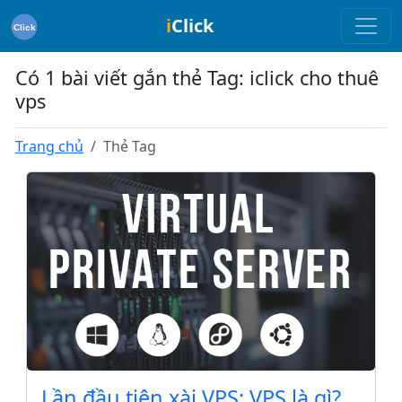
i
Click
Có 1 bài viết gắn thẻ Tag: iclick cho thuê
vps
Trang chủ
Thẻ Tag
Lần đầu tiên xài VPS: VPS là gì?