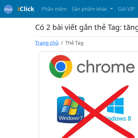
i
Click
Phần mềm
Sản phẩm khác
Gói VIP
Có 2 bài viết gắn thẻ Tag: tăn
Trang chủ
Thẻ Tag