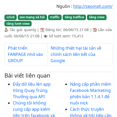
Nguồn :
http://seomxh.com/
iclick
seo mạng xã hội
traffic
tăng traffice
tăng view
tăng lượt view
Tác giả:
quanly
|
Đăng lúc:
06/06/15 21:08
|
Lần sửa
cuối:
06/06/15 21:08
|
Số lượt xem: 15,412
Phát triển
Những thiệt hại tài sản về
FANPAGE nhờ vào
chính sách liên kết của
GROUP
Google
Bài viết liên quan
Đẩy dữ liệu lên app
Nâng cấp phần mềm
Vòng Quay Trúng
Facebook Marketing
Thưởng qua API
phiên bản 1.1.4.1 để
Chúng tôi không
nuôi nick
cung cấp app kiếm
Cách thức truyền
tiền trên facebook và
thông xã hội tiếp cận