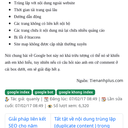
Trùng lặp với nội dung ngoài website
Thời gian tải trang quá lâu
Đường dẫn động
Các trang không có liên kết nội bộ
Các trang chứa ít nội dung mà lại chứa nhiều quảng cáo
Bị lỗi ở htaccess
Site map không được cập nhật thường xuyên
Nói chung bài về Google bot này nó khá trừu tượng có thể nó sẽ khiến
anh em khó hiểu, tuy nhiên nếu có câu hỏi nào anh em cứ comment ở
cái box dưới, em sẽ giải đáp hết ạ.
ienanhplus.com
Nguồn: T
google index
google bot
google khong index
Tác giả:
quanly
|
Đăng lúc:
07/02/17 08:49
|
Lần sửa
cuối:
07/02/17 08:49
|
Số lượt xem: 6,320
Giải pháp liên kết
Tất tật về nội dung trùng lặp
SEO cho năm
(duplicate content ) trong