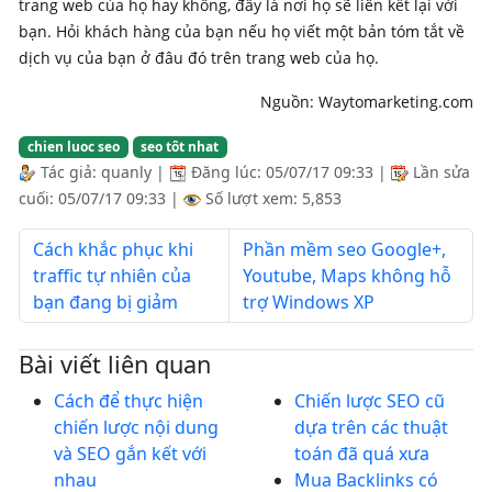
trang web của họ hay không, đây là nơi họ sẽ liên kết lại với
bạn. Hỏi khách hàng của bạn nếu họ viết một bản tóm tắt về
dịch vụ của bạn ở đâu đó trên trang web của họ.
Nguồn: Waytomarketing.com
chien luoc seo
seo tôt nhat
Tác giả:
quanly
|
Đăng lúc:
05/07/17 09:33
|
Lần sửa
cuối:
05/07/17 09:33
|
Số lượt xem: 5,853
Cách khắc phục khi
Phần mềm seo Google+,
traffic tự nhiên của
Youtube, Maps không hỗ
bạn đang bị giảm
trợ Windows XP
Bài viết liên quan
Cách để thực hiện
Chiến lược SEO cũ
chiến lược nội dung
dựa trên các thuật
và SEO gắn kết với
toán đã quá xưa
nhau
Mua Backlinks có