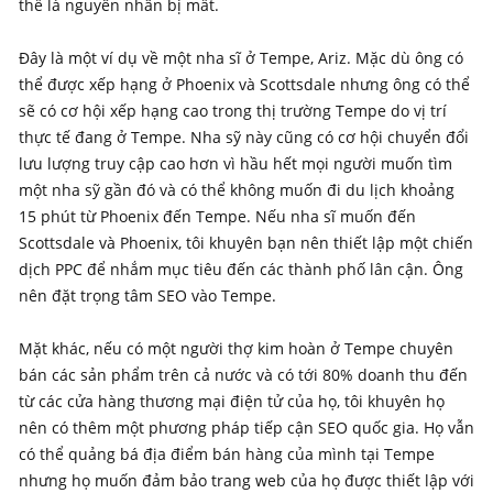
thể là nguyên nhân bị mất.
Đây là một ví dụ về một nha sĩ ở Tempe, Ariz. Mặc dù ông có
thể được xếp hạng ở Phoenix và Scottsdale nhưng ông có thể
sẽ có cơ hội xếp hạng cao trong thị trường Tempe do vị trí
thực tế đang ở Tempe. Nha sỹ này cũng có cơ hội chuyển đổi
lưu lượng truy cập cao hơn vì hầu hết mọi người muốn tìm
một nha sỹ gần đó và có thể không muốn đi du lịch khoảng
15 phút từ Phoenix đến Tempe. Nếu nha sĩ muốn đến
Scottsdale và Phoenix, tôi khuyên bạn nên thiết lập một chiến
dịch PPC để nhắm mục tiêu đến các thành phố lân cận. Ông
nên đặt trọng tâm SEO vào Tempe.
Mặt khác, nếu có một người thợ kim hoàn ở Tempe chuyên
bán các sản phẩm trên cả nước và có tới 80% doanh thu đến
từ các cửa hàng thương mại điện tử của họ, tôi khuyên họ
nên có thêm một phương pháp tiếp cận SEO quốc gia. Họ vẫn
có thể quảng bá địa điểm bán hàng của mình tại Tempe
nhưng họ muốn đảm bảo trang web của họ được thiết lập với