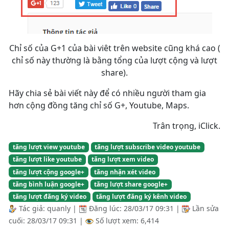
Chỉ số của G+1 của bài viêt trên website cũng khá cao (
chỉ số này thường là bằng tổng của lượt cộng và lượt
share).
Hãy chia sẻ bài viết này để có nhiều người tham gia
hơn cộng đồng tăng chỉ số G+, Youtube, Maps.
Trân trọng, iClick.
tăng lượt view youtube
tăng lượt subscribe video youtube
tăng lượt like youtube
tăng lượt xem video
tăng lượt cộng google+
tăng nhận xét video
tăng bình luận google+
tăng lượt share google+
tăng lượt đăng ký video
tăng lượt đăng ký kênh video
Tác giả:
quanly
|
Đăng lúc:
28/03/17 09:31
|
Lần sửa
cuối:
28/03/17 09:31
|
Số lượt xem: 6,414