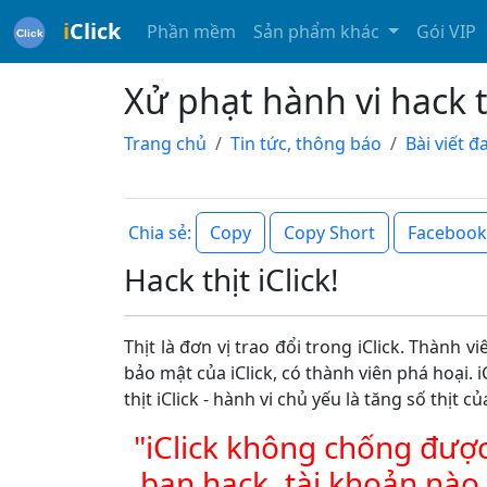
i
Click
Phần mềm
Sản phẩm khác
Gói VIP
Xử phạt hành vi hack th
Trang chủ
Tin tức, thông báo
Bài viết 
Copy
Copy Short
Facebook
Chia sẻ:
Hack thịt iClick!
Thịt là đơn vị trao đổi trong iClick. Thành
bảo mật của iClick, có thành viên phá hoại. 
thịt iClick - hành vi chủ yếu là tăng số thịt
"iClick không chống được
bạn hack, tài khoản nào 