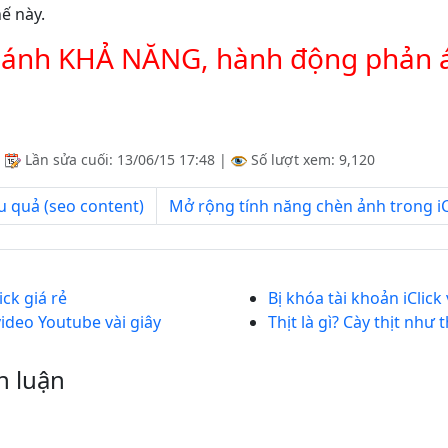
ế này.
ả ánh KHẢ NĂNG, hành động phản
|
Lần sửa cuối:
13/06/15 17:48
|
Số lượt xem: 9,120
u quả (seo content)
Mở rộng tính năng chèn ảnh trong iCl
ck giá rẻ
Bị khóa tài khoản iClic
video Youtube vài giây
Thịt là gì? Cày thịt như 
h luận