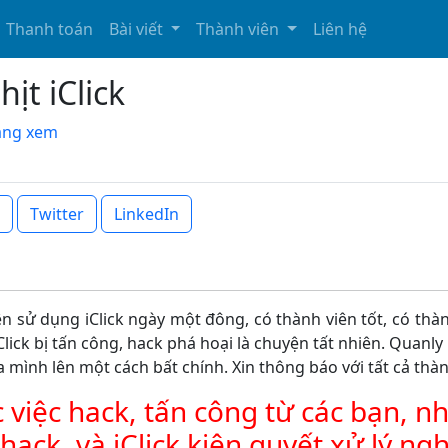
Thanh toán
Bài viết
Thành viên
Liên hệ
ịt iClick
đang xem
Twitter
LinkedIn
 viên sử dụng iClick ngày một đông, có thành viên tốt, có t
iClick bị tấn công, hack phá hoại là chuyện tất nhiên. Quanly
 của mình lên một cách bất chính. Xin thông báo với tất cả th
 việc hack, tấn công từ các bạn, n
hack, và iClick kiên quyết xử lý 