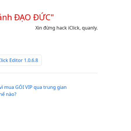
 ánh ĐẠO ĐỨC"
Xin đừng hack iClick, quanly.
ick Editor 1.0.6.8
k vì mua GÓI VIP qua trung gian
thế nào?