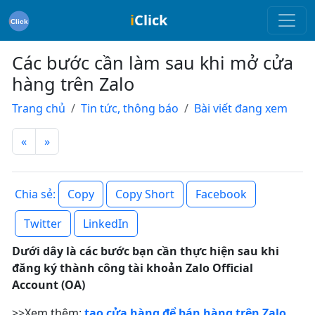
i
Click
Các bước cần làm sau khi mở cửa
hàng trên Zalo
Trang chủ
Tin tức, thông báo
Bài viết đang xem
«
»
Copy
Copy Short
Facebook
Chia sẻ:
Twitter
LinkedIn
Dưới dây là các bước bạn cần thực hiện sau khi
đăng ký thành công tài khoản Zalo Official
Account (OA)
>>Xem thêm:
tạo cửa hàng để bán hàng trên Zalo.