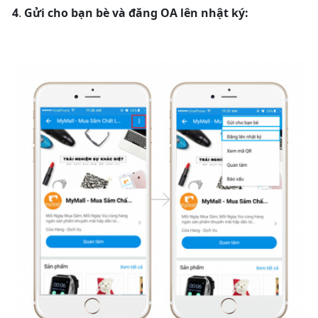
4
.
Gửi cho bạn bè và đăng OA lên nhật ký: