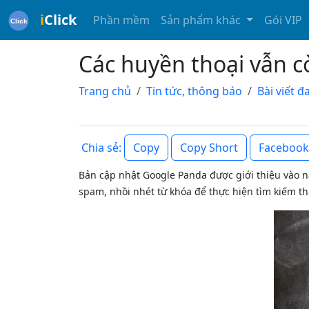
i
Click
Phần mềm
Sản phẩm khác
Gói VIP
Các huyền thoại vẫn c
Trang chủ
Tin tức, thông báo
Bài viết 
Copy
Copy Short
Facebook
Chia sẻ:
Bản cập nhật Google Panda được giới thiệu vào
spam, nhồi nhét từ khóa để thực hiện tìm kiếm t