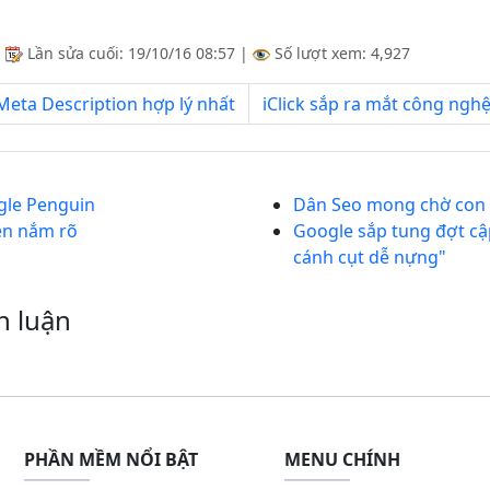
|
Lần sửa cuối:
19/10/16 08:57
|
Số lượt xem: 4,927
Meta Description hợp lý nhất
iClick sắp ra mắt công nghệ
gle Penguin
Dân Seo mong chờ con 
ên nắm rõ
Google sắp tung đợt cậ
cánh cụt dễ nựng"
h luận
PHẦN MỀM NỔI BẬT
MENU CHÍNH