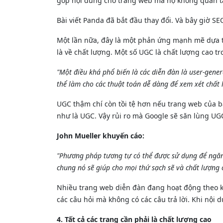
góp nội dung cho trang web mà họ không quan 
Bài viết Panda đã bắt đầu thay đổi. Và bây giờ SE
Một lần nữa, đây là một phản ứng mạnh mẽ dựa tr
là về chất lượng. Một số UGC là chất lượng cao tro
"Một điều khá phổ biến là các diễn đàn là user-gene
thể làm cho các thuật toán dễ dàng để xem xét chất 
UGC thậm chí còn tồi tệ hơn nếu trang web của b
như là UGC. Vậy rủi ro mà Google sẽ săn lùng UGC
John Mueller khuyến cáo:
"Phương pháp tương tự có thể được sử dụng để ngăn 
chung nó sẽ giúp cho mọi thứ sạch sẽ và chất lượng c
Nhiều trang web diễn đàn đang hoạt động theo kiể
các câu hỏi mà không có các câu trả lời. Khi nội
4. Tất cả các trang cần phải là chất lượng cao