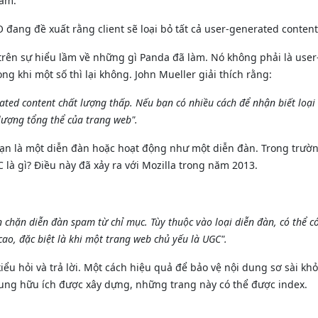
tâm.
O đang đề xuất rằng client sẽ loại bỏ tất cả user-generated conten
ên sự hiểu lầm về những gì Panda đã làm. Nó không phải là user-g
ng khi một số thì lại không. John Mueller giải thích rằng:
rated content chất lượng thấp. Nếu bạn có nhiều cách để nhận biết loạ
lượng tổng thể của trang web".​
ạn là một diễn đàn hoặc hoạt động như một diễn đàn. Trong trườn
 là gì? Điều này đã xảy ra với Mozilla trong năm 2013.
chặn diễn đàn spam từ chỉ mục. Tùy thuộc vào loại diễn đàn, có thể 
ao, đặc biệt là khi một trang web chủ yếu là UGC".​
u hỏi và trả lời. Một cách hiệu quả để bảo vệ nội dung sơ sài khỏ
 dung hữu ích được xây dựng, những trang này có thể được index.