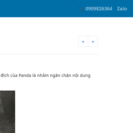
📞 0909826364
Zalo
«
»
 đích của Panda là nhằm ngăn chặn nội dung