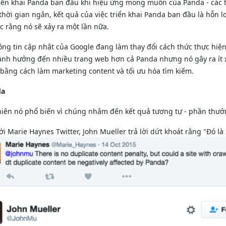
triển khai Panda ban đầu khi hiệu ứng mong muốn của Panda - các
thời gian ngắn, kết quả của việc triển khai Panda ban đầu là hỗn 
 rằng nó sẽ xảy ra một lần nữa.
ông tin cập nhật của Google đang làm thay đổi cách thức thực hiệ
 ảnh hưởng đến nhiều trang web hơn cả Panda nhưng nó gây ra ít 
bằng cách làm marketing content và tối ưu hóa tìm kiếm.
da
hiên nó phổ biến vì chúng nhắm đến kết quả tương tự - phần thưở
i Marie Haynes Twitter, John Mueller trả lời dứt khoát rằng "Đó là 2