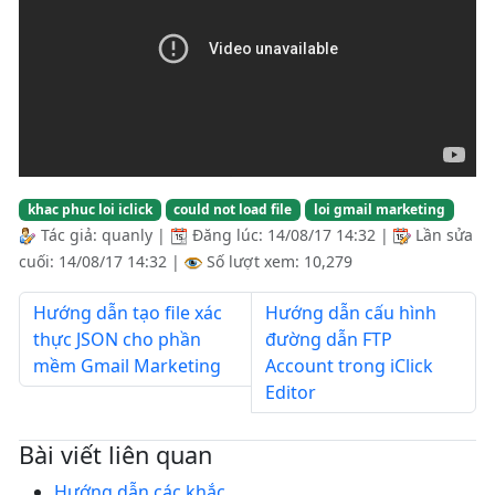
khac phuc loi iclick
could not load file
loi gmail marketing
Tác giả:
quanly
|
Đăng lúc:
14/08/17 14:32
|
Lần sửa
cuối:
14/08/17 14:32
|
Số lượt xem: 10,279
Hướng dẫn tạo file xác
Hướng dẫn cấu hình
thực JSON cho phần
đường dẫn FTP
mềm Gmail Marketing
Account trong iClick
Editor
Bài viết liên quan
Hướng dẫn các khắc