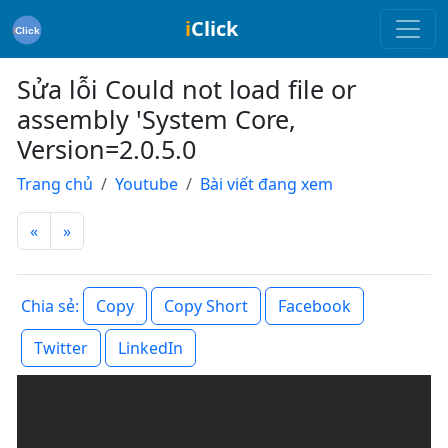
i
Click
Sửa lỗi Could not load file or
assembly 'System Core,
Version=2.0.5.0
Trang chủ
Youtube
Bài viết đang xem
«
»
Copy
Copy Short
Facebook
Chia sẻ:
Twitter
LinkedIn