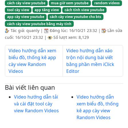
cách cày view youtube
mua giờ xem youtube
random videos
tool cày view
app tăng view
cách tính view youtube
app cày view youtube
cách cày view youtube cho bts
cách cày view youtube bằng máy tính
Tác giả:
quanly
|
Đăng lúc:
16/10/21 23:32
|
Lần sửa
cuối:
16/10/21 23:32
|
Số lượt xem: 8,129
Video hướng dẫn xem
Video hướng dẫn xáo
biểu đồ, thống kê app
trộn nội dung bài viết
cày view Random
bằng phần mềm iClick
Videos
Editor
Bài viết liên quan
Video hướng dẫn tải
Video hướng dẫn
và cài đặt tool cày
xem biểu đồ, thống
view Random Videos
kê app cày view
Random Videos