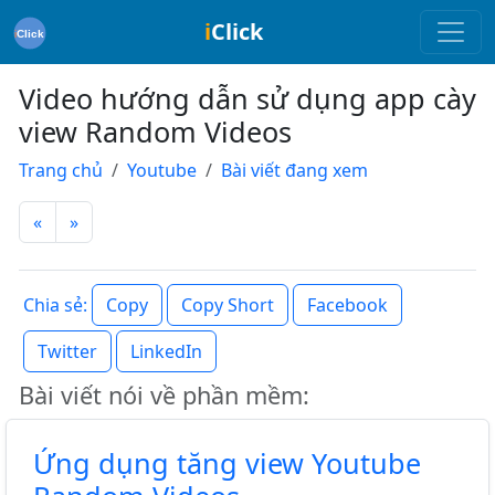
i
Click
Video hướng dẫn sử dụng app cày
view Random Videos
Trang chủ
Youtube
Bài viết đang xem
«
»
Copy
Copy Short
Facebook
Chia sẻ:
Twitter
LinkedIn
Bài viết nói về phần mềm:
Ứng dụng tăng view Youtube