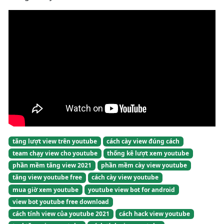
tăng lượt view trên youtube
cách cày view đúng cách
team chạy view cho youtube
thống kê lượt xem youtube
phần mềm tăng view 2021
phần mềm cày view youtube
tăng view youtube free
cách cày view youtube
mua giờ xem youtube
youtube view bot for android
view bot youtube free download
cách tính view của youtube 2021
cách hack view youtube