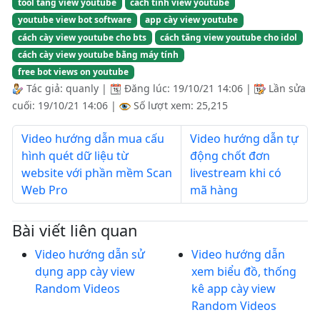
tool tăng view youtube
cách tính view youtube
youtube view bot software
app cày view youtube
cách cày view youtube cho bts
cách tăng view youtube cho idol
cách cày view youtube bằng máy tính
free bot views on youtube
Tác giả:
quanly
|
Đăng lúc:
19/10/21 14:06
|
Lần sửa
cuối:
19/10/21 14:06
|
Số lượt xem: 25,215
Video hướng dẫn mua cấu
Video hướng dẫn tự
hình quét dữ liệu từ
động chốt đơn
website với phần mềm Scan
livestream khi có
Web Pro
mã hàng
Bài viết liên quan
Video hướng dẫn sử
Video hướng dẫn
dụng app cày view
xem biểu đồ, thống
Random Videos
kê app cày view
Random Videos