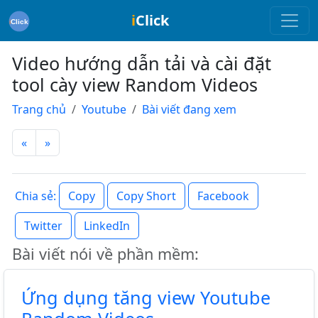
i
Click
Video hướng dẫn tải và cài đặt
tool cày view Random Videos
Trang chủ
Youtube
Bài viết đang xem
«
»
Copy
Copy Short
Facebook
Chia sẻ:
Twitter
LinkedIn
Bài viết nói về phần mềm:
Ứng dụng tăng view Youtube