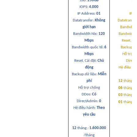
SSD:
250GB
SS
IOPS:
4.000
IO
IP Address:
01
IP A
Datatransfer:
Không
Datatransfe
giới hạn
Bandwidth
Bandwidth Nix:
120
Bandwidth 
Mbps
Reset, Cà
Bandwidth quốc tế:
6
Backup dữ
Mbps
Hỗ trợ c
Reset, Cài đặt:
Chủ
Direc
động
Hệ điều hà
Backup dữ liệu:
Miễn
phí
12
tháng :
Hỗ trợ chống
06
tháng :
DDos:
Có
03
tháng :
DirectAdmin:
0
01
tháng :
Hệ điều hành:
Theo
yêu cầu
12
tháng :
1.600.000
/tháng