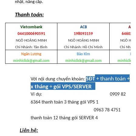
nhật, nâng cấp.
Thanh toán:
Vietcombank
ACB
Agri
0441000690591
198093159
646020
NGÔ HOÀNG MINH
NGÔ HOÀNG MINH
NGÔ HOÀ
Chi Nhánh: Tân Bình
Chi Nhánh: Hồ Chí Minh
Chi Nhánh
Ngân Lượng
Bảo Kim
Pay
minhiclick@gmail.com
minhiclick@gmail.com
minhiclick
SĐT
+ thanh toán +
Với nội dung chuyển khoản:
x tháng
+
gói VPS/SERVER
Ví dụ:
0909 82
6364 thanh toán 3 tháng gói VPS 1
0963 78 4751
thanh toán 12 tháng gói SERVER 4
Liên hệ: