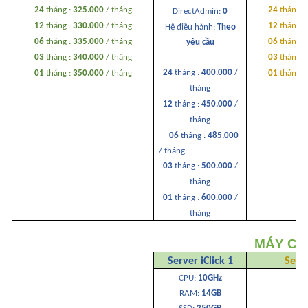
24
tháng :
325.000
/ tháng
24
tháng :
DirectAdmin:
0
12
tháng :
330.000
/ tháng
12
tháng :
Hệ điều hành:
Theo
06
tháng :
335.000
/ tháng
06
tháng :
yêu cầu
03
tháng :
340.000
/ tháng
03
tháng :
24
tháng :
400.000
/
01
tháng :
350
.000
/ tháng
01
tháng :
tháng
12
tháng :
450.000
/
tháng
06
tháng :
485.000
/ tháng
03
tháng :
500.000
/
tháng
01
tháng :
600.000
/
tháng
MÁY CH
Server iClick 1
Serve
CPU:
10GHz
CP
RAM:
14GB
RA