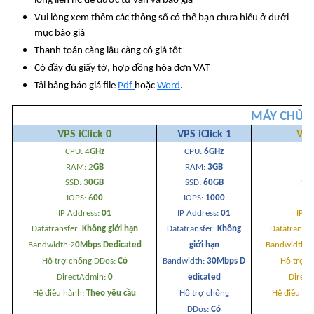
lòng liên hệ để được tư vấn và báo giá
Vui lòng xem thêm các thông số có thể bạn chưa hiểu ở dưới
mục báo giá
Thanh toán càng lâu càng có giá tốt
Có đầy đủ giấy tờ, hợp đồng hóa đơn VAT
Tải bảng báo giá file
Pdf
hoặc
Word
.
MÁY CHỦ Ả
VPS iClick 0
VPS iClick 1
VPS
CPU: 4
GHz
CPU:
6GHz
CP
RAM: 2
GB
RAM:
3GB
R
SSD: 3
0GB
SSD:
60GB
SS
IOPS: 6
00
IOPS:
1000
IO
IP Address:
01
IP Address:
01
IP A
Datatransfer:
Không giới hạn
Datatransfer:
Không
Datatransfe
Bandwidth:2
0Mbps
Dedicated
giới hạn
Bandwidth:
Hỗ trợ chống DDos:
Có
Bandwidth:
3
0Mbps
D
Hỗ trợ c
DirectAdmin:
0
edicated
Direc
Hệ điều hành:
Theo yêu cầu
Hỗ trợ chống
Hệ điều hà
DDos:
Có