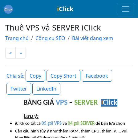
i
Click
Thuê VPS và SERVER iClick
Trang chủ
Công cụ SEO
Bài viết đang xem
«
»
Copy
Copy Short
Facebook
Chia sẻ:
Twitter
LinkedIn
BẢNG GIÁ
VPS
–
SERVER
i
Click
Lưu ý:
iClick có tất cả
05 gói VPS
và
04 gói SERVER
để bạn lựa chọn
Cần cấu hình tùy ý như thêm RAM, thêm CPU, thêm IP, … vui