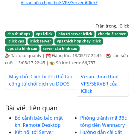
Vì sao nên chọn thuê VPS/Server iClick?
Trân trọng, iClick
cho thuê vps
vps iclick
bảo trì server iclick
cho thuê server
iclick vps
iclick server
vps thích hợp chạy iclick
vps cấu hình cao
server cấu hình cao
Tác giả:
quanly
|
Đăng lúc:
13/05/17 22:45
|
Lần sửa
cuối:
13/05/17 22:45
|
Số lượt xem: 66,757
Máy chủ iClick bị đối thủ tấn
Vì sao chọn thuê
công từ chối dịch vụ DDOS
VPS/SERVER của
iClick
Bài viết liên quan
Bỏ cảnh báo bảo mật
Phòng tránh mã độc
khi Remote Desktop
tống tiền Wannacry
Kết nối tới Server
Hướng dẫn cài đặt