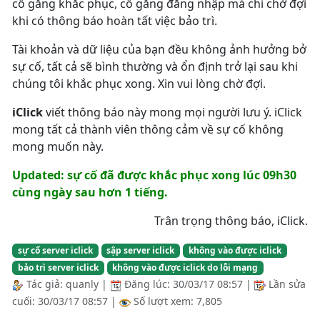
cố gắng khắc phục, cố gắng đăng nhập mà chỉ chờ đợi
khi có thông báo hoàn tất việc bảo trì.
Tài khoản và dữ liệu của bạn đều không ảnh hưởng bở
sự cố, tất cả sẽ bình thường và ổn định trở lại sau khi
chúng tôi khắc phục xong. Xin vui lòng chờ đợi.
iClick
viết thông báo này mong mọi người lưu ý. iClick
mong tất cả thành viên thông cảm về sự cố không
mong muốn này.
Updated: sự cố đã được khắc phục xong lúc 09h30
cùng ngày sau hơn 1 tiếng.
Trân trọng thông báo, iClick.
sự cố server iclick
sập server iclick
không vào được iclick
bảo trì server iclick
không vào được iclick do lỗi mạng
Tác giả:
quanly
|
Đăng lúc:
30/03/17 08:57
|
Lần sửa
cuối:
30/03/17 08:57
|
Số lượt xem: 7,805