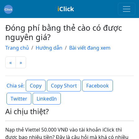
i
Click
Đóng phí bằng thẻ cào có được
nguyên giá?
Trang chủ
Hướng dẫn
Bài viết đang xem
«
»
Copy
Copy Short
Facebook
Chia sẻ:
Twitter
LinkedIn
Ai chịu thiệt?
Nạp thẻ Viettel 50.000 VNĐ vào tài khoản iClick thì
được bao nhiêu tiền? Đây là câu hỏi mà khá có nhiều