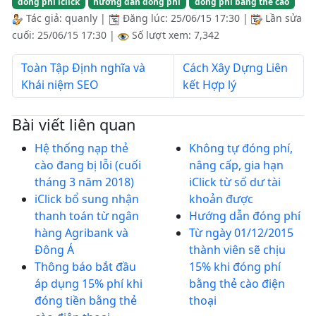
đóng phí iclick
hướng dẫn đóng phí
đóng phí bằng thẻ cào
Tác giả:
quanly
|
Đăng lúc:
25/06/15 17:30
|
Lần sửa
cuối:
25/06/15 17:30
|
Số lượt xem: 7,342
Toàn Tập Định nghĩa và
Cách Xây Dựng Liên
Khái niệm SEO
kết Hợp lý
Bài viết liên quan
Hệ thống nạp thẻ
Không tự đóng phí,
cào đang bị lỗi (cuối
nâng cấp, gia hạn
tháng 3 năm 2018)
iClick từ số dư tài
iClick bổ sung nhận
khoản được
thanh toán từ ngân
Hướng dẫn đóng phí
hàng Agribank và
Từ ngày 01/12/2015
Đông Á
thành viên sẽ chịu
Thông báo bắt đầu
15% khi đóng phí
áp dụng 15% phí khi
bằng thẻ cào điện
đóng tiền bằng thẻ
thoại