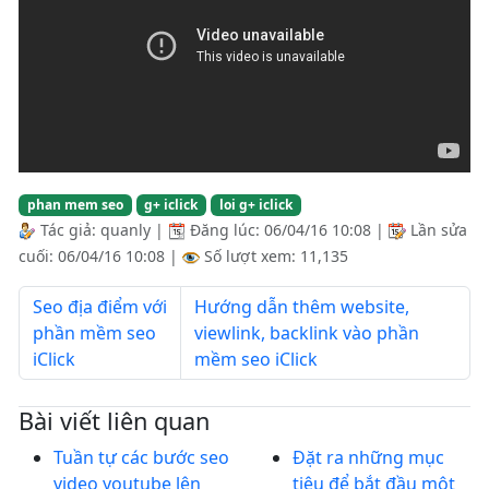
phan mem seo
g+ iclick
loi g+ iclick
Tác giả:
quanly
|
Đăng lúc:
06/04/16 10:08
|
Lần sửa
cuối:
06/04/16 10:08
|
Số lượt xem: 11,135
Seo địa điểm với
Hướng dẫn thêm website,
phần mềm seo
viewlink, backlink vào phần
iClick
mềm seo iClick
Bài viết liên quan
Tuần tự các bước seo
Đặt ra những mục
video youtube lên
tiêu để bắt đầu một