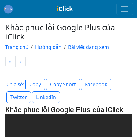
i
Click
Khắc phục lỗi Google Plus của
iClick
Trang chủ
Hướng dẫn
Bài viết đang xem
«
»
Copy
Copy Short
Facebook
Chia sẻ:
Twitter
LinkedIn
Khắc phục lỗi Google Plus của iClick