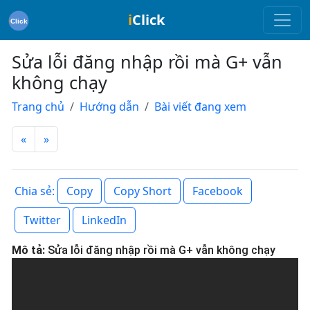
i
Click
Sửa lỗi đăng nhập rồi mà G+ vẫn
không chạy
Trang chủ
Hướng dẫn
Bài viết đang xem
«
»
Copy
Copy Short
Facebook
Chia sẻ:
Twitter
LinkedIn
Mô tả:
Sửa lỗi đăng nhập rồi mà G+ vẫn không chạy