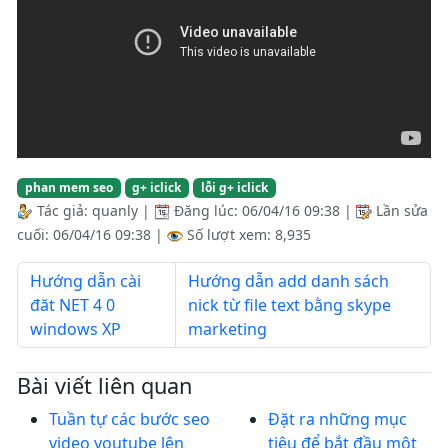
phan mem seo
g+ iclick
lỗi g+ iclick
Tác giả:
quanly
|
Đăng lúc:
06/04/16 09:38
|
Lần sửa
cuối:
06/04/16 09:38
|
Số lượt xem: 8,935
Hướng dẫn cài
Hướng dẫn add danh sách
đăt NET 4 0
nick từ file text bằng skype
windows XP
marketing
Bài viết liên quan
Tuần tự các bước seo
Đặt ra những mục
video youtube lên
tiêu để bắt đầu một