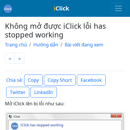
i
Click
Không mở được iClick lỗi has
stopped working
Trang chủ
Hướng dẫn
Bài viết đang xem
«
»
Copy
Copy Short
Facebook
Chia sẻ:
Twitter
LinkedIn
Mở iClick lên bị lỗi như sau: