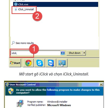
Mở start gõ iClick và chọn iClick_Uninstall.