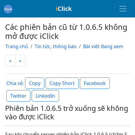
i
Click
Các phiên bản cũ từ 1.0.6.5 không
mở được iClick
Trang chủ
Tin tức, thông báo
Bài viết đang xem
«
»
Copy
Copy Short
Facebook
Chia sẻ:
Twitter
LinkedIn
Phiên bản 1.0.6.5 trở xuống sẽ không
vào được iClick
Sau khi chuyển server phiên bản iClick 1.0.6.5 (chậm 5