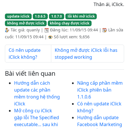
Thân ái, iClick.
update iclick
1.0.6.5
1.0.7.0
lỗi khi mở iclick
không mở được iclick
không chạy được iclick
Tác giả:
quanly
|
Đăng lúc:
11/09/15 09:44
|
Lần sửa
cuối:
11/09/15 09:44
|
Số lượt xem: 9,656
Có nên update
Không mở được iClick lỗi has
iClick không?
stopped working
Bài viết liên quan
Hướng dẫn cách
Nâng cấp phần mềm
update các phần
iClick phiên bản
mềm trong hệ thống
1.1.0.6
iClick
Có nên update iClick
Mở công cụ iClick
không?
gặp lỗi The Specified
Hướng dẫn update
executable... sau khi
Facebook Marketing