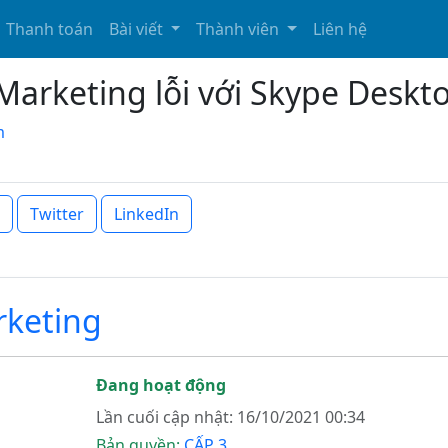
Thanh toán
Bài viết
Thành viên
Liên hệ
rketing lỗi với Skype Deskt
m
Twitter
LinkedIn
keting
Đang hoạt động
Lần cuối cập nhật: 16/10/2021 00:34
Bản quyền:
CẤP 3