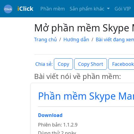
i
Click
Phần mềm
Sản phẩm khác
Gói VIP
Mở phần mềm Skype Ma
Trang chủ
Hướng dẫn
Bài viết đang xe
Copy
Copy Short
Facebook
Chia sẻ:
Bài viết nói về phần mềm:
Phần mềm Skype Mar
Download
Phiên bản: 1.1.2.9
Dùng thử 2 ngày