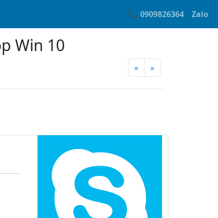
📞 0909826364
Zalo
op Win 10
«
»