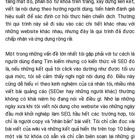
tăng mật độ, phân bổ từ khóa trên trang, xây dựng liên kết,
viết lại nội dung theo hướng người dùng, tiến hành đánh giá
hiệu suất để xác định cơ hội thực hiện chiến dịch. Thường
thì qui trình này sẽ đi sâu vào các chi tiết khác nhau với
những website khác nhau, nhưng đây là qui trình đã được
chấp nhận và ứng dụng rộng rãi.
Một trong những vấn đề lớn nhất tôi gặp phải với tư cách là
người dùng đang Tìm kiếm nhưng có kiến thức về SEO đó
là, nếu những kết quả tôi click vào dường như được tối ưu
quá mức, tôi sẽ cảm thấy nghi ngờ nội dung đó. Điều này
cũng dễ hiểu vì theo kinh nghiệm của cá nhân tôi, nhiều nhà
viết bài quảng cáo (SEOer hay những người khác) thường
không có khái niệm họ đang nói về điều gì. Nhớ lại những
ngày xưa khi tôi viết nội dung cho website vào những ngày
đầu mới khởi nghiệp làm SEO, hầu hết các trường hợp, tôi
chỉ là người copy và “nhân bản” bài viết. Tôi chỉ cần đọc vài
bài viết của wiki và những kết quả hiển thị trên top 10 bằng
một vài từ khóa có sẵn và chỉ cần biên soạn lại những gì