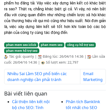
phẩm họ đăng tải. Vậy việc xây dựng liên kết có khác biệt
ra sao? Thật ra, chẳng khác biệt gì cả. Vì vậy, nó nên bắt
đầu với cùng quan điểm như những chiến lược xã hội khác
của thương hiệu về qui mô cũng như hiệu suất. Nói đơn giản
là, việc xây dựng liên kết sẽ tốt hơn khi toàn bộ các bộ
phận của công ty cùng tác động đến.
phan mem seo iclick
phan mem seo
công cụ hỗ trợ seo
phan mem hỗ trợ seo
Tác giả:
quanly
|
Đăng lúc:
26/04/16 14:36
|
Lần sửa
cuối:
26/04/16 14:36
|
Số lượt xem: 22,797
Nhiều Sai Lầm SEO phổ biến các
Email
doanh nghiệp cần phải tránh
Marketing
Bài viết liên quan
Cải thiện liên kết nội
Phân tích Banklink
bộ cho SEO: Tính
tốt nhất cho SEO