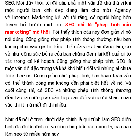
SEO. Mới đây thôi, tôi đã gặp phải một vấn đề khá thú vị khi
một người bạn xinh đẹp đang làm cho một Agency
về Internet Marketing kể với tôi rằng, có người hùng hồn
tuyên bố trước mặt cô:
SEO chỉ là “phép tính của
marketing” mà thôi
.
Tôi thấy thích câu này đơn giản vì nó
nói đúng. Cũng giống như phép tính thông thường, nếu bạn
không nhìn vào giá trị tổng thể của việc bạn đang làm, có
vẻ như công sức bỏ ra của bạn chẳng đem lại kết quả gì to
tát trong cả kế hoạch. Cũng giống như phép tính, SEO là
một vấn đề đặc trưng và khá khó hiểu đối với những ai chưa
từng học nó. Cũng giống như phép tính, bạn hoàn toàn vẫn
có thể thành công mà không cần phải biết hết về nó. Và
cuối cùng thì, cả SEO và những phép tính thông thường
đều tạo ra những rào cản tiếp cận đối với người khác, nhận
vào thì ít mà mất đi thì nhiều.
Như đã nói ở trên, dưới đây chính là qui trình làm SEO điển
hình đã được định rõ và ứng dụng bởi các công ty, cá nhân
làm seo từ nhiều năm nay.