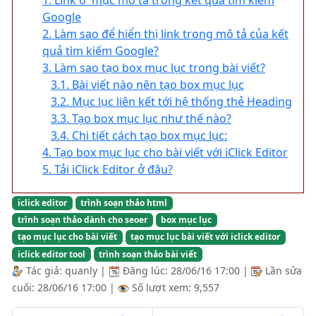
Google
2. Làm sao để hiển thị link trong mô tả của kết
quả tìm kiếm Google?
3. Làm sao tạo box mục lục trong bài viết?
3.1. Bài viết nào nên tạo box mục lục
3.2. Mục lục liên kết tới hệ thống thẻ Heading
3.3. Tạo box mục lục như thế nào?
3.4. Chi tiết cách tạo box mục lục:
4. Tạo box mục lục cho bài viết với iClick Editor
5. Tải iClick Editor ở đâu?
iclick editor
trình soạn thảo html
trình soạn thảo dành cho seoer
box mục lục
tạo mục lục cho bài viết
tạo mục lục bài viết với iclick editor
iclick editor tool
trình soạn thảo bài viết
Tác giả:
quanly
|
Đăng lúc:
28/06/16 17:00
|
Lần sửa
cuối:
28/06/16 17:00
|
Số lượt xem: 9,557