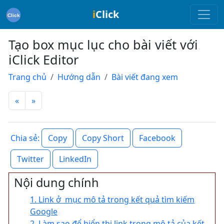
i
Click
Tạo box mục lục cho bài viết với
iClick Editor
Trang chủ
Hướng dẫn
Bài viết đang xem
«
»
Copy
Copy Short
Facebook
Chia sẻ:
Twitter
LinkedIn
Nội dung chính
1. Link ở mục mô tả trong kết quả tìm kiếm
Google
2. Làm sao để hiển thị link trong mô tả của kết