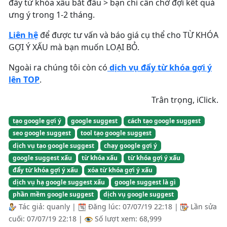
đẩy từ khóa xấu bắt đầu > bạn chỉ cần chờ đợi kết quả
ưng ý trong 1-2 tháng.
Liên hệ
để được tư vấn và báo giá cụ thể cho TỪ KHÓA
GỢI Ý XẤU mà bạn muốn LOẠI BỎ.
Ngoài ra chúng tôi còn có
dịch vụ đẩy từ khóa gợi ý
lên TOP
.
Trân trọng, iClick.
tạo google gợi ý
google suggest
cách tạo google suggest
seo google suggest
tool tạo google suggest
dịch vụ tạo google suggest
chạy google gợi ý
google suggest xấu
từ khóa xấu
từ khóa gợi ý xấu
đẩy từ khóa gợi ý xấu
xóa từ khóa gợi ý xấu
dịch vụ hạ google suggest xấu
google suggest là gì
phần mềm google suggest
dịch vụ google suggest
Tác giả:
quanly
|
Đăng lúc:
07/07/19 22:18
|
Lần sửa
cuối:
07/07/19 22:18
|
Số lượt xem: 68,999