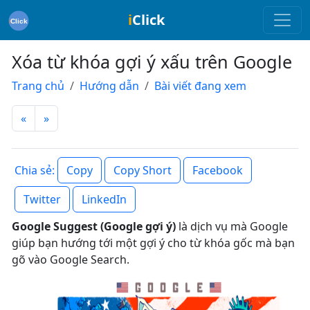
i
Click
Xóa từ khóa gợi ý xấu trên Google
Trang chủ
Hướng dẫn
Bài viết đang xem
«
»
Copy
Copy Short
Facebook
Chia sẻ:
Twitter
LinkedIn
Google Suggest (Google gợi ý)
là dịch vụ mà Google
giúp bạn hướng tới một gợi ý cho từ khóa gốc mà bạn
gõ vào Google Search.