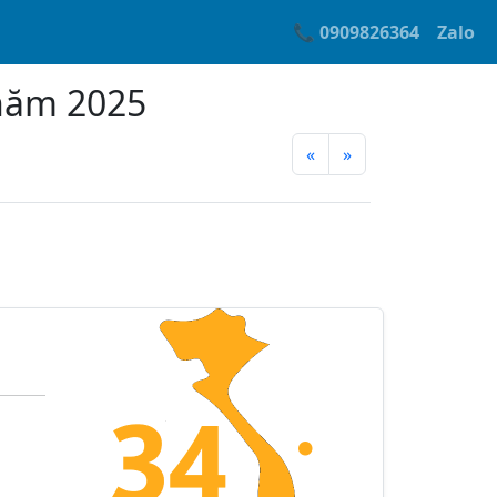
📞 0909826364
Zalo
 năm 2025
«
»