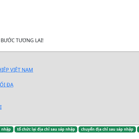
 BƯỚC TƯƠNG LAI!
IỆP VIỆT NAM
TỐI ĐA
I
p nhập
tổ chức lại địa chỉ sau sáp nhập
chuyển địa chỉ sau sáp nhập