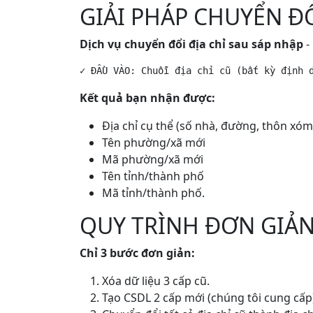
GIẢI PHÁP CHUYỂN Đ
Dịch vụ chuyển đổi địa chỉ sau sáp nhập
-
✓ ĐẦU VÀO: Chuỗi địa chỉ cũ (bất kỳ định 
Kết quả bạn nhận được:
Địa chỉ cụ thể (số nhà, đường, thôn xóm
Tên phường/xã mới
Mã phường/xã mới
Tên tỉnh/thành phố
Mã tỉnh/thành phố.
QUY TRÌNH ĐƠN GIẢN 
Chỉ 3 bước đơn giản:
Xóa dữ liệu 3 cấp cũ.
Tạo CSDL 2 cấp mới (chúng tôi cung cấp