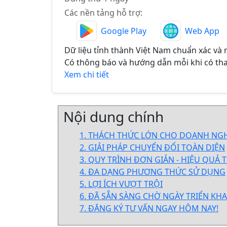
Các nền tảng hỗ trợ:
Google Play
Web App
Dữ liệu tỉnh thành Việt Nam chuẩn xác và m
Có thông báo và hướng dẫn mỗi khi có tha
Xem chi tiết
Nội dung chính
1. THÁCH THỨC LỚN CHO DOANH NGH
2. GIẢI PHÁP CHUYỂN ĐỔI TOÀN DIỆN
3. QUY TRÌNH ĐƠN GIẢN - HIỆU QUẢ 
4. ĐA DẠNG PHƯƠNG THỨC SỬ DỤNG
5. LỢI ÍCH VƯỢT TRỘI
6. ĐÃ SẴN SÀNG CHỜ NGÀY TRIỂN KHA
7. ĐĂNG KÝ TƯ VẤN NGAY HÔM NAY!