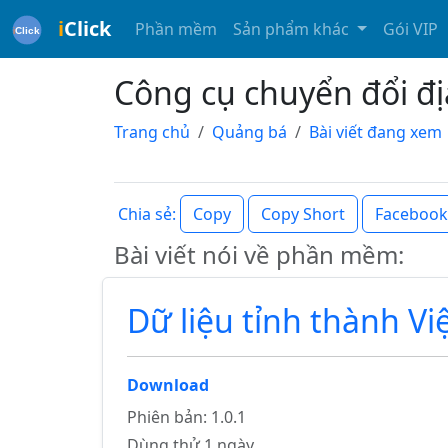
i
Click
Phần mềm
Sản phẩm khác
Gói VIP
Công cụ chuyển đổi đị
Trang chủ
Quảng bá
Bài viết đang xem
Copy
Copy Short
Facebook
Chia sẻ:
Bài viết nói về phần mềm:
Dữ liệu tỉnh thành V
Download
Phiên bản: 1.0.1
Dùng thử 1 ngày