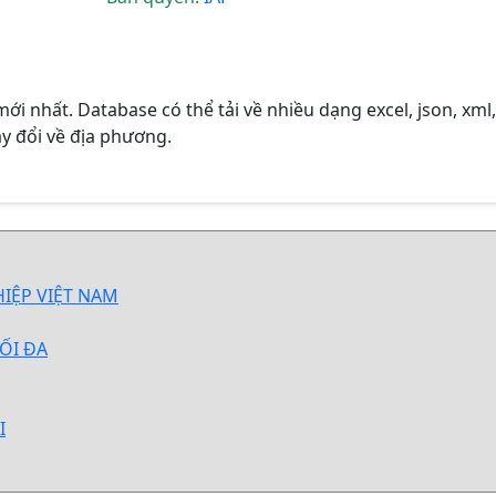
ới nhất. Database có thể tải về nhiều dạng excel, json, xml,
y đổi về địa phương.
IỆP VIỆT NAM
TỐI ĐA
I