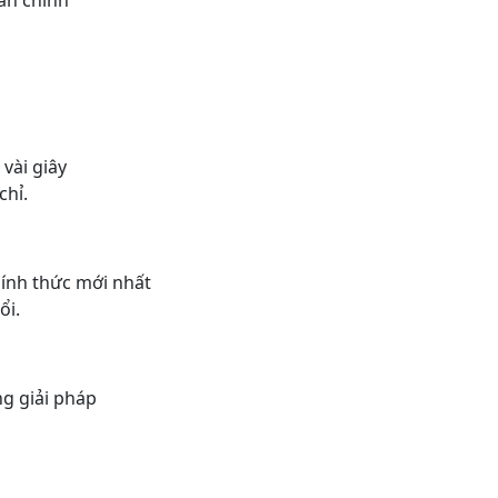
vài giây
chỉ.
ính thức mới nhất
ổi.
ng giải pháp