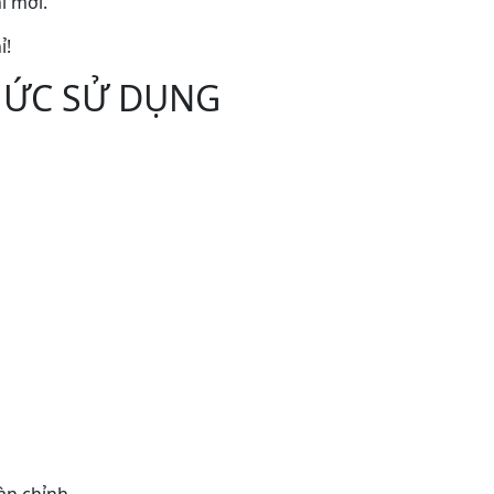
ỉ mới.
ỉ!
HỨC SỬ DỤNG
oàn chỉnh