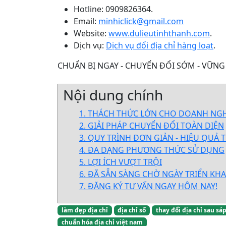
Hotline: 0909826364.
Email:
minhiclick@gmail.com
Website:
www.dulieutinhthanh.com
.
Dịch vụ:
Dịch vụ đổi địa chỉ hàng loạt
.
CHUẨN BỊ NGAY - CHUYỂN ĐỔI SỚM - VỮNG
Nội dung chính
1. THÁCH THỨC LỚN CHO DOANH NGH
2. GIẢI PHÁP CHUYỂN ĐỔI TOÀN DIỆN
3. QUY TRÌNH ĐƠN GIẢN - HIỆU QUẢ 
4. ĐA DẠNG PHƯƠNG THỨC SỬ DỤNG
5. LỢI ÍCH VƯỢT TRỘI
6. ĐÃ SẴN SÀNG CHỜ NGÀY TRIỂN KHA
7. ĐĂNG KÝ TƯ VẤN NGAY HÔM NAY!
làm đẹp địa chỉ
địa chỉ số
thay đổi địa chỉ sau sá
chuẩn hóa địa chỉ việt nam