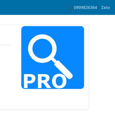
📞 0909826364
Zalo