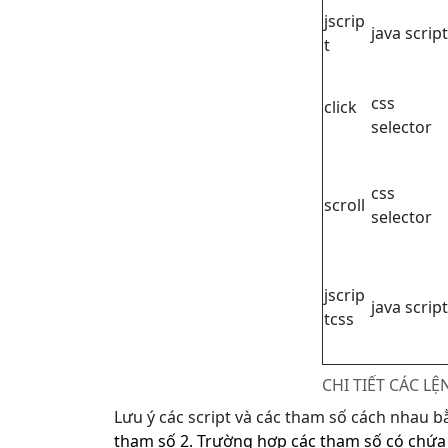
jscrip
java script
t
css
click
selector
css
scroll
selector
jscrip
java script
tcss
CHI TIẾT CÁC LỆ
Lưu ý các script và các tham số cách nhau 
tham số 2. Trường hợp các tham số có chứa