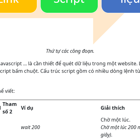
Thứ tự các công đoạn.
avascript ... là cần thiết để quét dữ liệu trong một websit
 script bấm chuột. Cấu trúc script gồm có nhiều dòng lệnh 
ể viết:
Tham
1
Ví dụ
Giải thích
số 2
Chờ một lúc.
wait 200
Chờ một lúc 200 mi
giây).