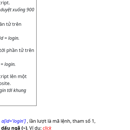
ript.
 duyệt xuống 900
n tử trên
id = login.
ới phần tử trên
 = login.
cript lên một
site.
gin tới khung
)
a[id='login']
, lần lượt là mã lệnh, tham số 1,
g
dấu ngã (~)
. Ví dụ:
click