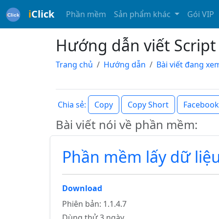
i
Click
Phần mềm
Sản phẩm khác
Gói VIP
Hướng dẫn viết Script 
Trang chủ
Hướng dẫn
Bài viết đang xe
Copy
Copy Short
Facebook
Chia sẻ:
Bài viết nói về phần mềm:
Phần mềm lấy dữ liệ
Download
Phiên bản: 1.1.4.7
Dùng thử 3 ngày