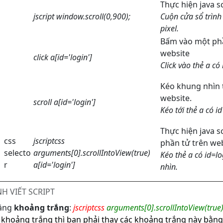
Thực hiện java sc
jscript window.scroll(0,900);
Cuộn cửa sổ trình
pixel.
Bấm vào một phầ
website
click a[id='login']
Click vào thẻ a có 
Kéo khung nhìn t
website.
scroll a[id='login']
Kéo tới thẻ a có id
Thực hiện java s
css
jscriptcss
phần tử trên web
selecto
arguments[0].scrollIntoView(true)
Kéo thẻ a có id=lo
r
a[id='login']
nhìn.
NH VIẾT SCRIPT
bằng
khoảng trắng
:
jscriptcss
arguments[0].scrollIntoView(true
 khoảng trắng thì bạn phải thay các khoảng trắng này bằn