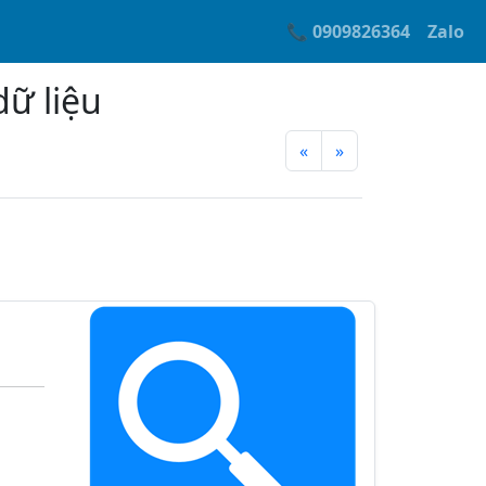
📞 0909826364
Zalo
dữ liệu
«
»