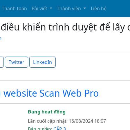
Thanh toán
Bài viết
Thành viên
Liên hệ
điều khiển trình duyệt để lấy 
m
Twitter
LinkedIn
u website Scan Web Pro
Đang hoạt động
Lần cuối cập nhật: 16/08/2024 18:07
Bản quyền:
CẤP 3