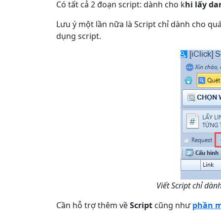
Có tất cả 2 đoạn script: dành cho k
hi lấy da
Lưu ý một lần nữa là Script chỉ dành cho qu
dụng script.
Viết Script chỉ dà
Cần hỗ trợ thêm về
Script
cũng như
phần m