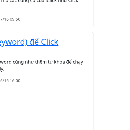
mở các công cụ của iClick như Click
07/16 09:56
yword) để Click
yword cũng như thêm từ khóa để chạy
ý.
06/16 16:00