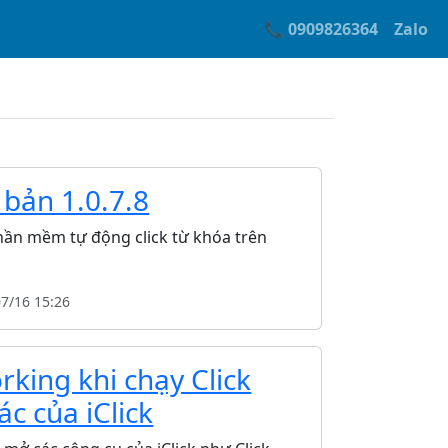
📞 0909826364
Zalo
bản 1.0.7.8
 Phần mềm tự động click từ khóa trên
07/16 15:26
rking khi chạy Click
c của iClick