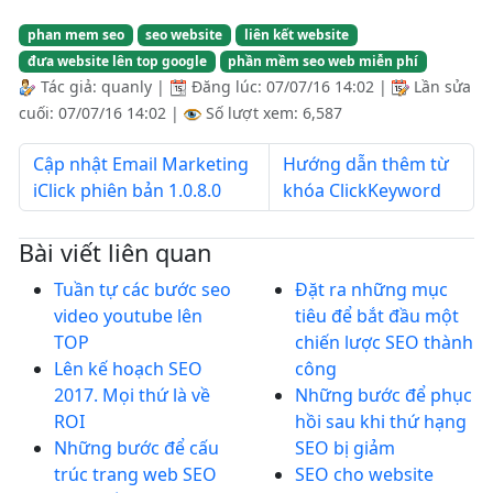
phan mem seo
seo website
liên kết website
đưa website lên top google
phần mềm seo web miễn phí
Tác giả:
quanly
|
Đăng lúc:
07/07/16 14:02
|
Lần sửa
cuối:
07/07/16 14:02
|
Số lượt xem: 6,587
Cập nhật Email Marketing
Hướng dẫn thêm từ
iClick phiên bản 1.0.8.0
khóa ClickKeyword
Bài viết liên quan
Tuần tự các bước seo
Đặt ra những mục
video youtube lên
tiêu để bắt đầu một
TOP
chiến lược SEO thành
Lên kế hoạch SEO
công
2017. Mọi thứ là về
Những bước để phục
ROI
hồi sau khi thứ hạng
Những bước để cấu
SEO bị giảm
trúc trang web SEO
SEO cho website