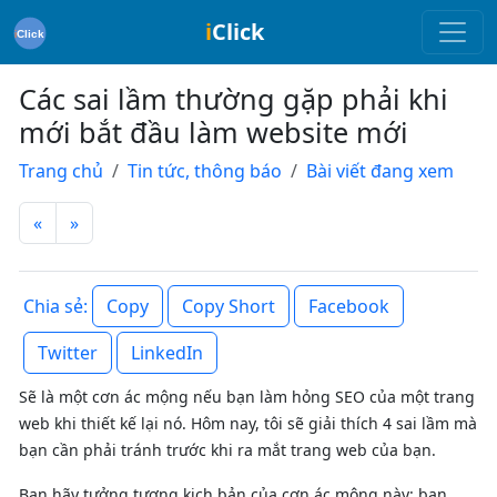
i
Click
Các sai lầm thường gặp phải khi
mới bắt đầu làm website mới
Trang chủ
Tin tức, thông báo
Bài viết đang xem
«
»
Copy
Copy Short
Facebook
Chia sẻ:
Twitter
LinkedIn
Sẽ là một cơn ác mộng nếu bạn làm hỏng SEO của một trang
web khi thiết kế lại nó. Hôm nay, tôi sẽ giải thích 4 sai lầm mà
bạn cần phải tránh trước khi ra mắt trang web của bạn.
Bạn hãy tưởng tượng kịch bản của cơn ác mộng này: bạn