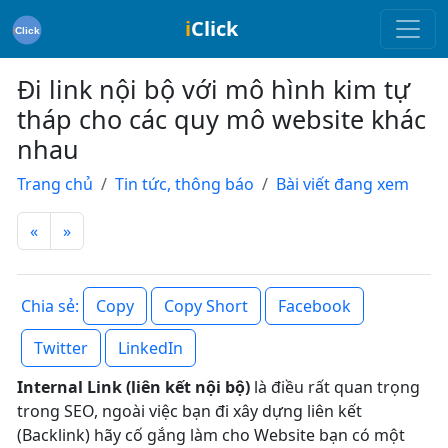
i
Click
Đi link nội bộ với mô hình kim tự
tháp cho các quy mô website khác
nhau
Trang chủ
Tin tức, thông báo
Bài viết đang xem
«
»
Copy
Copy Short
Facebook
Chia sẻ:
Twitter
LinkedIn
Internal Link (liên kết nội bộ)
là điều rất quan trọng
trong SEO, ngoài việc bạn đi xây dựng liên kết
(Backlink) hãy cố gắng làm cho Website bạn có một