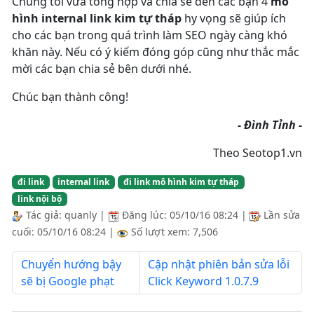
Chúng tôi vừa tổng hợp và chia sẻ đến các bạn 4
mô
hình internal link kim tự tháp
hy vọng sẽ giúp ích
cho các bạn trong quá trình làm SEO ngày càng khó
khăn này. Nếu có ý kiếm đóng góp cũng như thắc mắc
mời các bạn chia sẻ bên dưới nhé.
Chúc bạn thành công!
- Đình Tỉnh -
Theo Seotop1.vn
đi link
internal link
đi link mô hình kim tự tháp
link nội bộ
Tác giả:
quanly
|
Đăng lúc:
05/10/16 08:24
|
Lần sửa
cuối:
05/10/16 08:24
|
Số lượt xem: 7,506
Chuyển hướng bậy
Cập nhật phiên bản sửa lỗi
sẽ bị Google phạt
Click Keyword 1.0.7.9