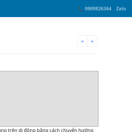
📞 0909826364
Zalo
«
»
ung trên di động bằng cách chuyển hướng