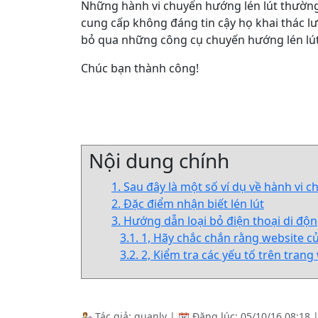
Những hành vi chuyển hướng lén lút thườn
cung cấp không đáng tin cậy họ khai thác lư
bỏ qua những công cụ chuyến hướng lén lú
Chúc bạn thành công!
Nội dung chính
1. Sau đây là một số ví dụ về hành vi 
2. Đặc điểm nhận biết lén lút
3. Hướng dẫn loại bỏ điện thoại di độn
3.1. 1, Hãy chắc chắn rằng website c
3.2. 2, Kiểm tra các yếu tố trên tran
Tác giả:
quanly
|
Đăng lúc:
05/10/16 08:18