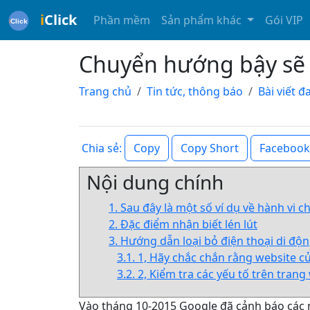
i
Click
Phần mềm
Sản phẩm khác
Gói VIP
Chuyển hướng bậy sẽ 
Trang chủ
Tin tức, thông báo
Bài viết 
Copy
Copy Short
Facebook
Chia sẻ:
Nội dung chính
1. Sau đây là một số ví dụ về hành vi 
2. Đặc điểm nhận biết lén lút
3. Hướng dẫn loại bỏ điện thoại di độn
3.1. 1, Hãy chắc chắn rằng website c
3.2. 2, Kiểm tra các yếu tố trên tran
Vào tháng 10-2015 Google đã cảnh báo các 