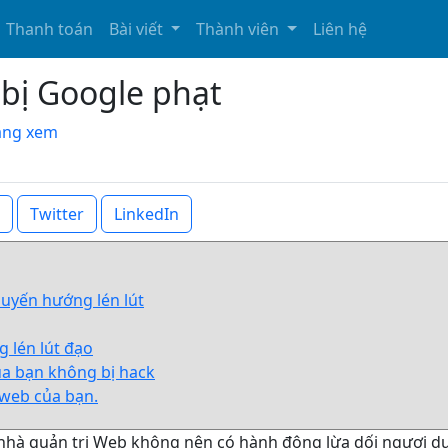
Thanh toán
Bài viết
Thành viên
Liên hệ
bị Google phạt
đang xem
Twitter
LinkedIn
chuyến hướng lén lút
g lén lút đạo
ủa bạn không bị hack
g web của bạn.
nhà quản trị Web không nên có hành động lừa dối ngươi d