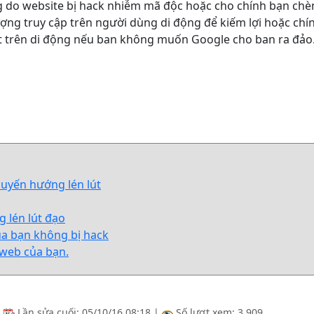
g do website bị hack nhiễm mã độc hoặc cho chính bạn c
ợng truy cập trên người dùng di động để kiếm lợi hoặc chín
t trên di động nếu ban không muốn Google cho ban ra đảo
chuyến hướng lén lút
g lén lút đạo
ủa bạn không bị hack
g web của bạn.
|
Lần sửa cuối:
05/10/16 08:18
|
Số lượt xem: 3,909