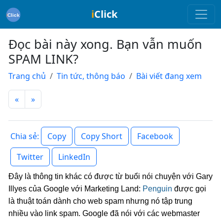
i
Click
Đọc bài này xong. Bạn vẫn muốn
SPAM LINK?
Trang chủ
Tin tức, thông báo
Bài viết đang xem
«
»
Copy
Copy Short
Facebook
Chia sẻ:
Twitter
LinkedIn
Đây là thông tin khác có được từ buổi nói chuyện với Gary
Illyes của Google với Marketing Land:
Penguin
được gọi
là thuật toán dành cho web spam nhưng nó tập trung
nhiều vào link spam. Google đã nói với các webmaster