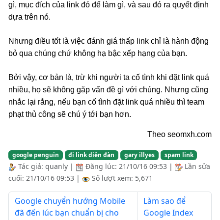
gì, mục đích của link đó để làm gì, và sau đó ra quyết định
dựa trên nó.
Nhưng điều tốt là việc đánh giá thấp link chỉ là hành động
bỏ qua chúng chứ không hạ bậc xếp hạng của bạn.
Bởi vậy, cơ bản là, trừ khi người ta cố tình khi đặt link quá
nhiều, họ sẽ không gặp vấn đề gì với chúng. Nhưng cũng
nhắc lại rằng, nếu bạn cố tình đặt link quá nhiều thì team
phạt thủ công sẽ chú ý tới bạn hơn.
Theo seomxh.com
google penguin
đi link diễn đàn
gary illyes
spam link
Tác giả:
quanly
|
Đăng lúc:
21/10/16 09:53
|
Lần sửa
cuối:
21/10/16 09:53
|
Số lượt xem: 5,671
Google chuyển hướng Mobile
Làm sao để
đã đến lúc bạn chuẩn bị cho
Google Index