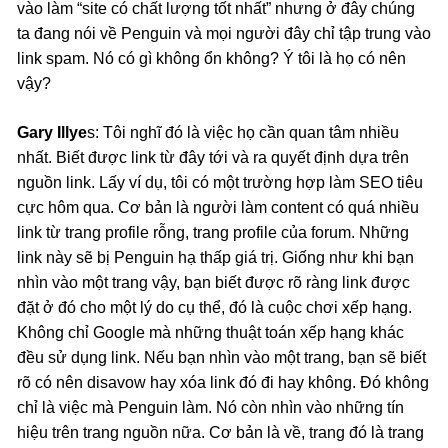
vào làm “site có chất lượng tốt nhất” nhưng ở đây chúng
ta đang nói về Penguin và mọi người đây chỉ tập trung vào
link spam. Nó có gì không ổn không? Ý tôi là họ có nên
vậy?
Gary Illye
s: Tôi nghĩ đó là việc họ cần quan tâm nhiều
nhất. Biết được link từ đây tới và ra quyết định dựa trên
nguồn link. Lấy ví dụ, tôi có một trường hợp làm SEO tiêu
cực hôm qua. Cơ bản là người làm content có quá nhiều
link từ trang profile rỗng, trang profile của forum. Những
link này sẽ bị Penguin hạ thấp giá trị. Giống như khi bạn
nhìn vào một trang vậy, bạn biết được rõ ràng link được
đặt ở đó cho một lý do cụ thể, đó là cuộc chơi xếp hạng.
Không chỉ Google mà những thuật toán xếp hạng khác
đều sử dụng link. Nếu bạn nhìn vào một trang, bạn sẽ biết
rõ có nên disavow hay xóa link đó đi hay không. Đó không
chỉ là việc mà Penguin làm. Nó còn nhìn vào những tín
hiệu trên trang nguồn nữa. Cơ bản là về, trang đó là trang