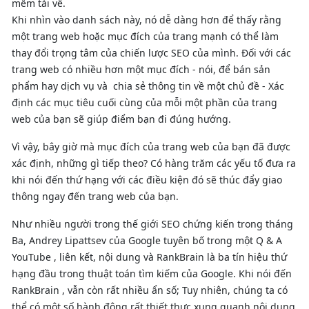
mềm tải về.
Khi nhìn vào danh sách này, nó dễ dàng hơn để thấy rằng
một trang web hoặc mục đích của trang mạnh có thể làm
thay đổi trọng tâm của chiến lược SEO của mình. Đối với các
trang web có nhiều hơn một mục đích - nói, để bán sản
phẩm hay dịch vụ và chia sẻ thông tin về một chủ đề - Xác
định các mục tiêu cuối cùng của mỗi một phần của trang
web của bạn sẽ giúp điểm bạn đi đúng hướng.
Vì vậy, bây giờ mà mục đích của trang web của bạn đã được
xác định, những gì tiếp theo? Có hàng trăm các yếu tố đưa ra
khi nói đến thứ hạng với các điều kiện đó sẽ thúc đẩy giao
thông ngay đến trang web của bạn.
Như nhiều người trong thế giới SEO chứng kiến trong tháng
Ba, Andrey Lipattsev của Google tuyên bố trong một Q & A
YouTube , liên kết, nội dung và RankBrain là ba tín hiệu thứ
hạng đầu trong thuật toán tìm kiếm của Google. Khi nói đến
RankBrain , vẫn còn rất nhiều ẩn số; Tuy nhiên, chúng ta có
thể có một số hành động rất thiết thực xung quanh nội dung