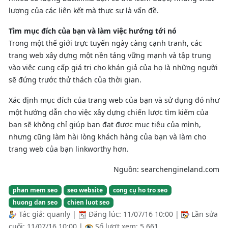
lượng của các liên kết mà thực sự là vấn đề.
Tìm mục đích của bạn và làm việc hướng tới nó
Trong một thế giới trực tuyến ngày càng cạnh tranh, các
trang web xây dựng một nền tảng vững mạnh và tập trung
vào việc cung cấp giá trị cho khán giả của họ là những người
sẽ đứng trước thử thách của thời gian.
Xác định mục đích của trang web của bạn và sử dụng đó như
một hướng dẫn cho việc xây dựng chiến lược tìm kiếm của
bạn sẽ không chỉ giúp bạn đạt được mục tiêu của mình,
nhưng cũng làm hài lòng khách hàng của bạn và làm cho
trang web của bạn linkworthy hơn.
Nguồn: searchengineland.com
phan mem seo
seo website
cong cụ ho tro seo
huong dan seo
chien luot seo
Tác giả:
quanly
|
Đăng lúc:
11/07/16 10:00
|
Lần sửa
cuối:
11/07/16 10:00
|
Số lượt xem: 5,661