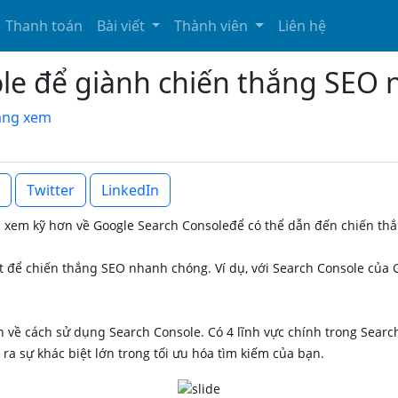
Thanh toán
Bài viết
Thành viên
Liên hệ
le để giành chiến thắng SEO
đang xem
Twitter
LinkedIn
n xem kỹ hơn về Google
Search Console
để có thể dẫn đến
chiến th
ật để
chiến thắng
SEO nhanh chóng. Ví dụ, với Search Console của G
h về
cách sử dụng
Search Console. Có 4 lĩnh vực chính trong Searc
ra sự khác biệt lớn trong tối ưu hóa tìm kiếm của bạn.