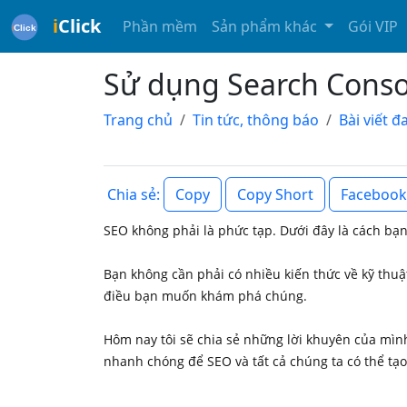
i
Click
Phần mềm
Sản phẩm khác
Gói VIP
Sử dụng Search Conso
Trang chủ
Tin tức, thông báo
Bài viết 
Copy
Copy Short
Facebook
Chia sẻ:
SEO không phải là phức tạp. Dưới đây là cách bạ
Bạn không cần phải có nhiều kiến thức về kỹ thu
điều bạn muốn khám phá chúng.
Hôm nay tôi sẽ chia sẻ những lời khuyên của mìn
nhanh chóng để SEO và tất cả chúng ta có thể tạo 