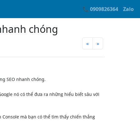
📞 0909826364
Zalo
 nhanh chóng
«
»
ắng SEO
nhanh chóng
.
oogle nó có thể đưa ra những hiểu biết sâu với
h Console mà bạn có thể tìm thấy chiến thắng