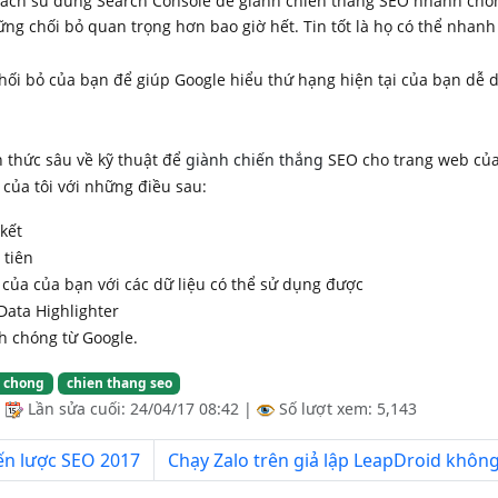
ng chối bỏ quan trọng hơn bao giờ hết. Tin tốt là họ có thể nhan
chối bỏ của bạn để giúp Google hiểu thứ hạng hiện tại của bạn dễ 
 thức sâu về kỹ thuật để
giành chiến thắng
SEO cho trang web của 
t của tôi với những điều sau:
 kết
 tiên
 của của bạn với các dữ liệu có thể sử dụng được
Data Highlighter
nh chóng từ Google.
 chong
chien thang seo
|
Lần sửa cuối:
24/04/17 08:42
|
Số lượt xem: 5,143
ến lược SEO 2017
Chạy Zalo trên giả lập LeapDroid không 