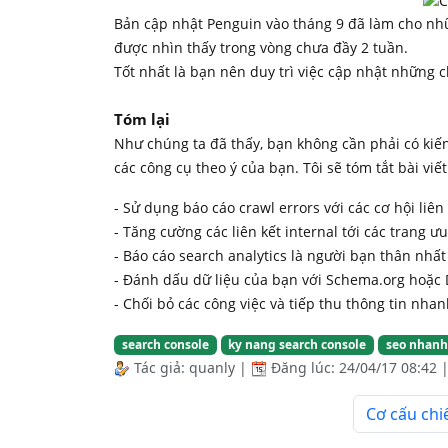
Bản cập nhật Penguin vào tháng 9 đã làm cho nhữ
được nhìn thấy trong vòng chưa đầy 2 tuần.
Tốt nhất là bạn nên duy trì việc cập nhật những 
Tóm lại
Như chúng ta đã thấy, bạn không cần phải có kiến
các công cụ theo ý của bạn. Tôi sẽ tóm tắt bài viế
- Sử dụng báo cáo crawl errors với các cơ hội liên
- Tăng cường các liên kết internal tới các trang ưu
- Báo cáo search analytics là người bạn thân nhất
- Đánh dấu dữ liệu của bạn với Schema.org hoặc 
- Chối bỏ các công việc và tiếp thu thông tin nha
search console
ky nang search console
seo nhanh
Tác giả:
quanly
|
Đăng lúc:
24/04/17 08:42
Cơ cấu chi