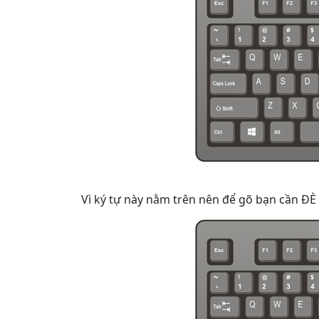
Vì ký tự này nằm trên nên để gõ bạn cần ĐÈ 