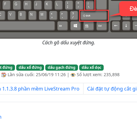
Cách gõ dấu xuyệt đứng.
t đứng
dấu xổ đứng
dấu gạch đứng
dấu xổ dọc
|
Lần sửa cuối:
25/06/19 11:26
|
Số lượt xem: 235,898
n 1.1.3.8 phần mềm LiveStream Pro
Cài đặt tự động cắt g
m