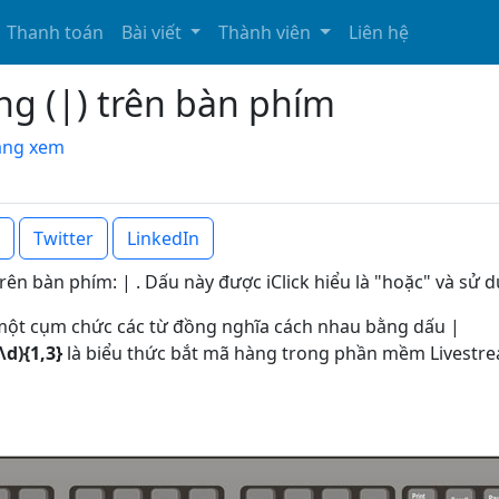
Thanh toán
Bài viết
Thành viên
Liên hệ
g (|) trên bàn phím
đang xem
Twitter
LinkedIn
trên bàn phím: | . Dấu này được iClick hiểu là "hoặc" và sử 
một cụm chức các từ đồng nghĩa cách nhau bằng dấu |
\d){1,3}
là biểu thức bắt mã hàng trong phần mềm Livestr