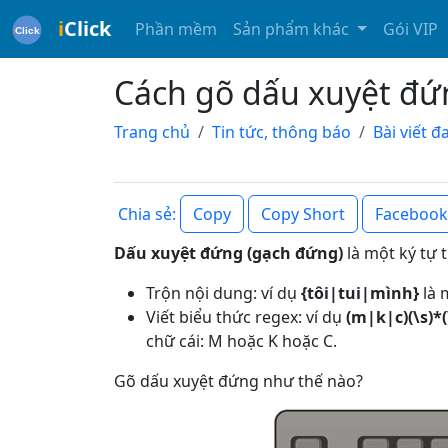
i
Click
Phần mềm
Sản phẩm khác
Gói VIP
Cách gõ dấu xuyệt đứn
Trang chủ
Tin tức, thông báo
Bài viết 
Copy
Copy Short
Facebook
Chia sẻ:
Dấu xuyệt đứng (gạch đứng)
là một ký tự 
Trộn nội dung: ví dụ
{tôi|tui|mình}
là 
Viết biểu thức regex: ví dụ
(m|k|c)(\s)*(
chữ cái: M hoặc K hoặc C.
Gõ dấu xuyệt đứng như thế nào?