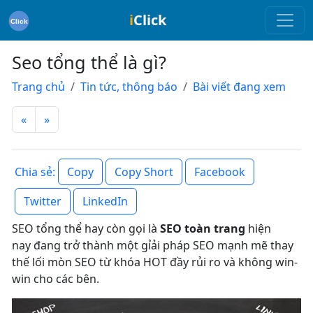
i
Click
Seo tổng thể là gì?
Trang chủ
Tin tức, thông báo
Bài viết đang xem
«
»
Copy
Copy Short
Facebook
Chia sẻ:
Twitter
LinkedIn
SEO tổng thể hay còn gọi là
SEO toàn trang
hiện
nay đang trở thành một gỉải pháp SEO mạnh mẽ thay
thế lối mòn SEO từ khóa HOT đầy rủi ro và không win-
win cho các bên.