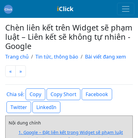
i
Click
Chèn liên kết trên Widget sẽ phạm
luật – Liên kết sẽ không tự nhiên -
Google
Trang chủ
Tin tức, thông báo
Bài viết đang xem
«
»
Copy
Copy Short
Facebook
Chia sẻ:
Twitter
LinkedIn
Nội dung chính
1. Google – Đặt liên kết trong Widget sẽ phạm luật