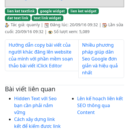
lien ket textlink
google widget
lien ket widget
dat text link
text link widget
Tác giả:
quanly
|
Đăng lúc:
20/09/16 09:32
|
Lần sửa
cuối:
20/09/16 09:32
|
Số lượt xem: 5,089
Hướng dẫn copy bài viết của
Nhiều phương
người khác đăng lên website
pháp giúp dân
của mình với phần mềm soạn
Seo Google đơn
thảo bài viết iClick Editor
giản và hiệu quả
nhất
Bài viết liên quan
Hidden Text với Seo
Lên kế hoạch liên kết
bạn cần phải nắm
SEO thông qua
vững
Content
Cách xây dựng link
kết để kiếm đươc link