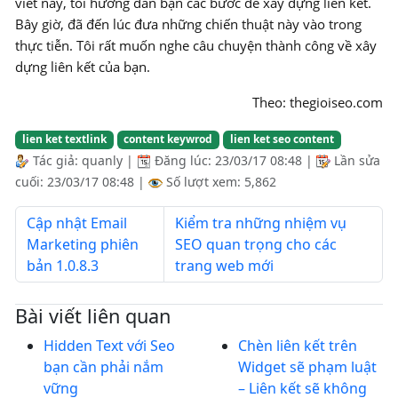
viết này, tôi hướng dẫn bạn các bước để xây dựng liên kết.
Bây giờ, đã đến lúc đưa những chiến thuật này vào trong
thực tiễn. Tôi rất muốn nghe câu chuyện thành công về xây
dựng liên kết của bạn.
Theo: thegioiseo.com
lien ket textlink
content keywrod
lien ket seo content
Tác giả:
quanly
|
Đăng lúc:
23/03/17 08:48
|
Lần sửa
cuối:
23/03/17 08:48
|
Số lượt xem: 5,862
Cập nhật Email
Kiểm tra những nhiệm vụ
Marketing phiên
SEO quan trọng cho các
bản 1.0.8.3
trang web mới
Bài viết liên quan
Hidden Text với Seo
Chèn liên kết trên
bạn cần phải nắm
Widget sẽ phạm luật
vững
– Liên kết sẽ không