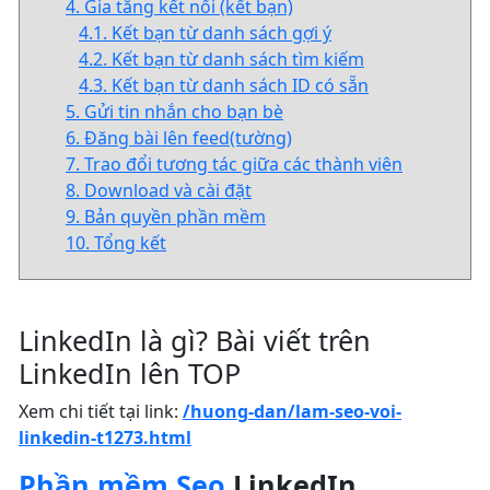
4. Gia tăng kết nối (kết bạn)
4.1. Kết bạn từ danh sách gợi ý
4.2. Kết bạn từ danh sách tìm kiếm
4.3. Kết bạn từ danh sách ID có sẵn
5. Gửi tin nhắn cho bạn bè
6. Đăng bài lên feed(tường)
7. Trao đổi tương tác giữa các thành viên
8. Download và cài đặt
9. Bản quyền phần mềm
10. Tổng kết
LinkedIn là gì? Bài viết trên
LinkedIn lên TOP
Xem chi tiết tại link:
/huong-dan/lam-seo-voi-
linkedin-t1273.html
Phần mềm Seo
LinkedIn