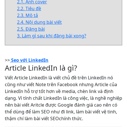
2.1. Ảnh cover
2.2. Tiêu đề
2.3. Mô tả
2.4. Nội dung bài viết
2.5. Đăng bài
3. Làm gì sau khi đăng bài xong?
>>
Seo với LinkedIn
Article LinkedIn là gì?
Viết Article LinkedIn là viết chủ đề trên LinkedIn nó
cũng như viết Note trên Facebook nhưng Article của
LinkedIn hỗ trợ tốt hơn về media, chèn link và định
dạng. Vì tính chất LinkedIn là công việc, là nghề nghiệp
nên bài viết Aritcle được Google đánh giá cao nên có
thể dùng để làm SEO như đi link, làm bài viết vệ tinh,
thậm chí làm bài viết SEOchính thức.