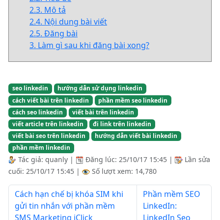
2.3. Mô tả
2.4. Nội dung bài viết
2.5. Đăng bài
3. Làm gì sau khi đăng bài xong?
seo linkedin
hướng dẫn sử dụng linkedin
cách viết bài trên linkedin
phần mềm seo linkedin
cách seo linkedin
viết bài trên linkedin
viết article trên linkedin
đi link trên linkedin
viết bài seo trên linkedin
hướng dẫn viết bài linkedin
phần mềm linkedin
Tác giả:
quanly
|
Đăng lúc:
25/10/17 15:45
|
Lần sửa
cuối:
25/10/17 15:45
|
Số lượt xem: 14,780
Cách hạn chế bị khóa SIM khi
Phần mềm SEO
gửi tin nhắn với phần mềm
LinkedIn:
SMS Marketing iClick
LinkedIn Seo