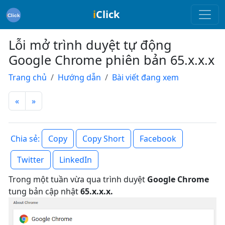
i
Click
Lỗi mở trình duyệt tự động
Google Chrome phiên bản 65.x.x.x
Trang chủ
Hướng dẫn
Bài viết đang xem
«
»
Copy
Copy Short
Facebook
Chia sẻ:
Twitter
LinkedIn
Trong một tuần vừa qua trình duyệt
Google Chrome
tung bản cập nhật
65.x.x.x.